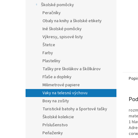
Školské pomôcky
Peračníky
Obaly na knihy a školské etikety
Iné školské pomôcky
Výkresy, spisové listy
Štetce
Farby
Plastelíny
Tašky pre školákov a škôlkárov
Fľaše a doplnky
Popi
Milimetrové papiere
Vaky na telesnú výchovu
Pod
Boxy na zošity
Turistické batohy a športové tašky
rozm
mater
Školské kolekcie
1 hla
Príslušenstvo
Adre
Peňaženky
corw