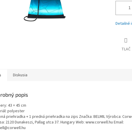
Detailné 
TLAČ
s
Diskusia
robný popis
ery: 43 × 45 cm
iál: polyester
vná priehradka + 1 predná priehradka na zips Značka: BELMIL Výrobca: Corwe
sa: 2120 Dunakeszi, Pallag utca 37. Hungary Web: www.corwell.hu Email:
ell@corwell.hu