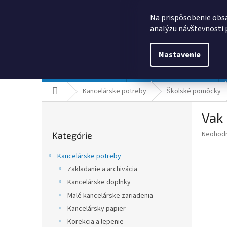
Prejsť
0385325635
obchod@kancpapier.sk
na
Na prispôsobenie obsa
obsah
analýzu návštevnosti 
Nastavenie
Kancelárske potreby
Technologické výrobky
Domov
Kancelárske potreby
Školské pomôcky
B
Vak 
o
Preskočiť
č
Priemer
Neohod
Kategórie
kategórie
n
hodnote
ý
produkt
Kancelárske potreby
p
je
Zakladanie a archivácia
0,0
a
z
Kancelárske doplnky
n
5
e
Malé kancelárske zariadenia
hviezdič
l
Kancelársky papier
Korekcia a lepenie