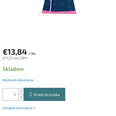
€13,84
/ ks
€11,25 bez DPH
Jednotková
Skladom
cena:
Možnosti doručenia
Pridať do košíka
Detailné informácie