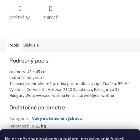
OPÝTAŤ SA
ZDIEĽAŤ
Popis
Diskusia
Podrobný popis
rozmery: 43 × 45 cm
materiál: polyester
1 hlavná priehradka + 1 predná priehradka na zips Značka: BELMIL
Výrobca: Corwell Kft Adresa: 2120 Dunakeszi, Pallag utca 37.
Hungary Web: www.corwell.hu Email: corwell@corwell.hu
Dodatočné parametre
Kategória
:
Vaky na telesnú výchovu
Hmotnosť
:
0.11 kg
EAN
:
8605036886561
Na prispôsobenie obsahu a reklám, poskytovanie funkcií