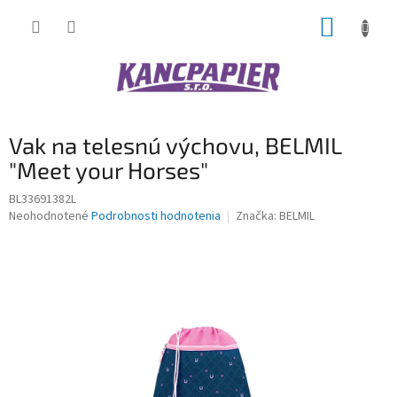
Prejsť
NÁKUP
na
obsah
KOŠÍK
Vak na telesnú výchovu, BELMIL
"Meet your Horses"
BL33691382L
Priemerné
Neohodnotené
Podrobnosti hodnotenia
Značka:
BELMIL
hodnotenie
produktu
je
0,0
z
5
hviezdičiek.