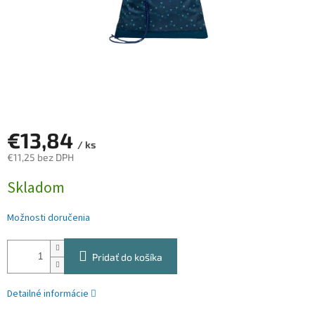
€13,84
/ ks
€11,25 bez DPH
Jednotková
Skladom
cena:
Možnosti doručenia
Pridať do košíka
Detailné informácie