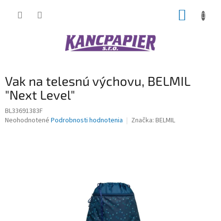
Prejsť
NÁKUP
na
obsah
KOŠÍK
Vak na telesnú výchovu, BELMIL
"Next Level"
BL33691383F
Priemerné
Neohodnotené
Podrobnosti hodnotenia
Značka:
BELMIL
hodnotenie
produktu
je
0,0
z
5
hviezdičiek.