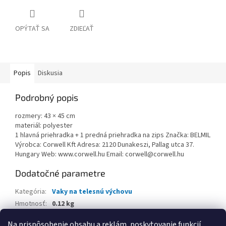
OPÝTAŤ SA
ZDIEĽAŤ
Popis
Diskusia
Podrobný popis
rozmery: 43 × 45 cm
materiál: polyester
1 hlavná priehradka + 1 predná priehradka na zips Značka: BELMIL
Výrobca: Corwell Kft Adresa: 2120 Dunakeszi, Pallag utca 37.
Hungary Web: www.corwell.hu Email: corwell@corwell.hu
Dodatočné parametre
Kategória
:
Vaky na telesnú výchovu
Hmotnosť
:
0.12 kg
EAN
:
8605036888510
Na prispôsobenie obsahu a reklám, poskytovanie funkcií