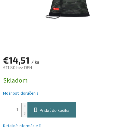
€14,51
/ ks
€11,80 bez DPH
Jednotková
Skladom
cena:
Možnosti doručenia
Pridať do košíka
Detailné informácie