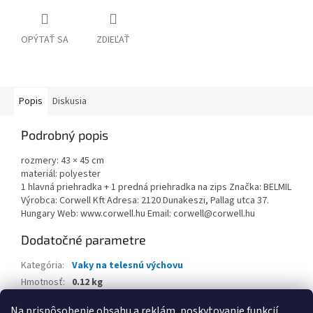
OPÝTAŤ SA
ZDIEĽAŤ
Popis
Diskusia
Podrobný popis
rozmery: 43 × 45 cm
materiál: polyester
1 hlavná priehradka + 1 predná priehradka na zips Značka: BELMIL
Výrobca: Corwell Kft Adresa: 2120 Dunakeszi, Pallag utca 37.
Hungary Web: www.corwell.hu Email: corwell@corwell.hu
Dodatočné parametre
Kategória
:
Vaky na telesnú výchovu
Hmotnosť
:
0.12 kg
EAN
:
8605036887674
Na prispôsobenie obsahu a reklám, poskytovanie funkcií