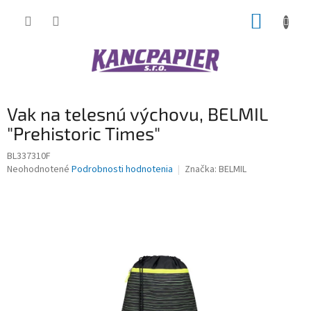
Prejsť
NÁKUP
na
obsah
KOŠÍK
Vak na telesnú výchovu, BELMIL
"Prehistoric Times"
BL337310F
Priemerné
Neohodnotené
Podrobnosti hodnotenia
Značka:
BELMIL
hodnotenie
produktu
je
0,0
z
5
hviezdičiek.