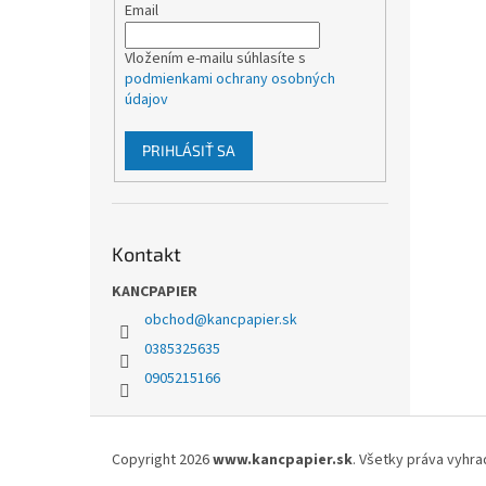
Email
Vložením e-mailu súhlasíte s
podmienkami ochrany osobných
údajov
PRIHLÁSIŤ SA
Kontakt
KANCPAPIER
obchod
@
kancpapier.sk
0385325635
0905215166
Z
á
Copyright 2026
www.kancpapier.sk
. Všetky práva vyhr
p