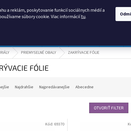
AKO NAKUPOVAŤ
OBCHODNÉ PODMIENKY
PODMIENKY OCHRANY
hu a reklám, poskytovanie funkcií sociálnych médií a
Odmi
používame súbory cookie. Viac informácií
tu
.
HĽADAŤ
Prevádzka a údržba
Nábytok
Centropen
DONAU
RIÁLY
PRIEMYSELNÉ OBALY
ZAKRÝVACIE FÓLIE
RÝVACIE FÓLIE
nejšie
Najdrahšie
Najpredávanejšie
Abecedne
OTVORIŤ FILTER
Kód:
69370
K