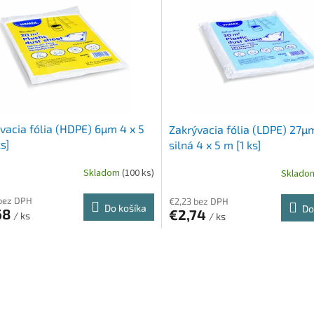
vacia fólia (HDPE) 6µm 4 x 5
Zakrývacia fólia (LDPE) 27µ
s]
silná 4 x 5 m [1 ks]
Skladom
(100 ks)
Sklad
bez DPH
€2,23 bez DPH
Do košíka
Do
68
€2,74
/ ks
/ ks
O
v
l
á
d
a