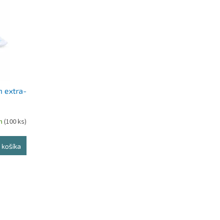
m extra-
om
(100 ks)
 košíka