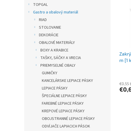
r
p
TOPGAL
o
i
Gastro a obalový materiál
d
s
u
RIAD
p
k
STOLOVANIE
r
t
o
DEKORÁCIE
o
d
OBALOVÉ MATERIÁLY
v
u
BOXY A KRABICE
Zakrý
k
TAŠKY, SÁČKY A VRECIA
m [1 k
t
PRIEMYSELNÉ OBALY
o
GUMIČKY
v
KANCELÁRSKE LEPIACE PÁSKY
€0,55 
LEPIACE PÁSKY
€0,
ŠPECIÁLNE LEPIACE PÁSKY
FAREBNÉ LEPIACE PÁSKY
KREPOVÉ LEPIACE PÁSKY
OBOJSTRANNÉ LEPIACE PÁSKY
ODVÍJAČE LAPIACICH PÁSOK