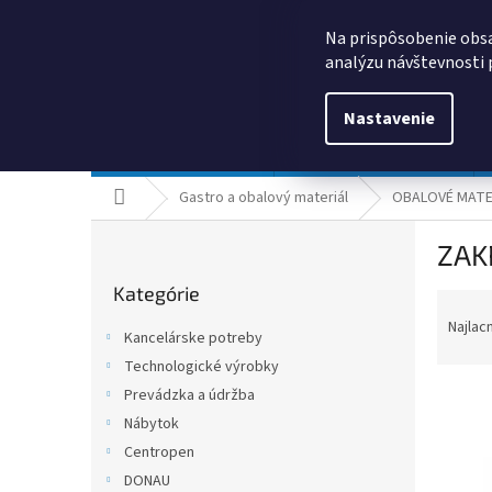
Prejsť
0385325635
obchod@kancpapier.sk
na
Na prispôsobenie obsa
obsah
analýzu návštevnosti 
Nastavenie
Kancelárske potreby
Technologické výrobky
Domov
Gastro a obalový materiál
OBALOVÉ MATE
B
ZAK
o
Preskočiť
č
Kategórie
kategórie
R
n
a
ý
Najlac
Kancelárske potreby
d
p
Technologické výrobky
e
a
n
Prevádzka a údržba
n
i
e
Nábytok
e
l
Centropen
V
p
ý
DONAU