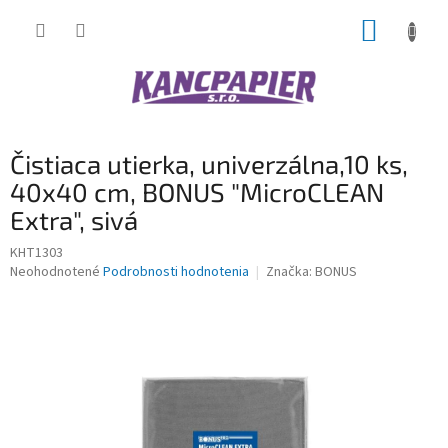
Prejsť
NÁKUP
na
obsah
KOŠÍK
Čistiaca utierka, univerzálna,10 ks,
40x40 cm, BONUS "MicroCLEAN
Extra", sivá
KHT1303
Priemerné
Neohodnotené
Podrobnosti hodnotenia
Značka:
BONUS
hodnotenie
produktu
je
0,0
z
5
hviezdičiek.