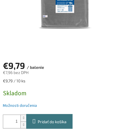
€9,79
/ balenie
€7,96 bez DPH
Jednotková
€9,79 / 10 ks
cena:
Skladom
Možnosti doručenia
Pridať do košíka