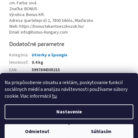
cm. Farba: sivá
Značka: BONUS
Výrobca: Bonus Kft.
Adresa: Ipartelepi út 2, 7800 Siklós, Maďarsko
Web: https://bonustakaritoeszkozok.hu/
Email: info@bonus-hungary.com
Dodatočné parametre
Kategória
:
Utierky a špongie
Hmotnosť
:
0.4 kg
EAN
:
5997844305215
Balenie
:
Na prispôsobenie obsahu a reklám, poskytovanie funkcií
sociálnych médií a analýzu návštevnosti používame súbory
Z
cookie. Viac informácií
tu
.
á
Vytvoril Shoptet
p
Nastavenie
ä
t
Copyright 2026
www.kancpapier.sk
. Všetky práva vyhradené.
i
Odmietnuť
Súhlasím
Upraviť nastavenie cookies
e