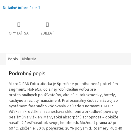
Detailné informácie
OPÝTAŤ SA
ZDIEĽAŤ
Popis
Diskusia
Podrobný popis
MicroCLEAN Extra utierka je špeciálne prispôsobená potrebám
segmentu HoReCa, čo z nej robí ideálnu voľbu pre
profesionálnych používateľov, ako sú autokozmetiky, hotely,
kuchyne a facility manažment. Profesionálny čistiaci nástroj so
systémom farebného kódovania v súlade s normami HACCP.
Vďaka mikrovláknam zanecháva sklenené a zrkadlové povrchy
bez šmúh a vlákien. Má vysokú absorpčnú schopnosť – dokáže
nasať až šesťnásobok svojej hmotnosti. Možnosť prania až pri
60 °C. Zloženie: 80 % polyester, 20 % polyamid. Rozmery: 40 x 40