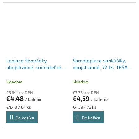
Lepiace štvorčeky,
Samolepiace vankúšiky,
obojstranné, snímateľné,
obojstranné, 72 ks, TESA
12,7x12,7 mm, 3M SCOTCH
"Tack", priesvitná
"Removable"
Skladom
Skladom
€3,64 bez DPH
€3,73 bez DPH
€4,48
€4,59
/ balenie
/ balenie
Jednotková
Jednotková
€4,48 / 64 ks
€4,59 / 72 ks
cena:
cena:
Do košíka
Do košíka