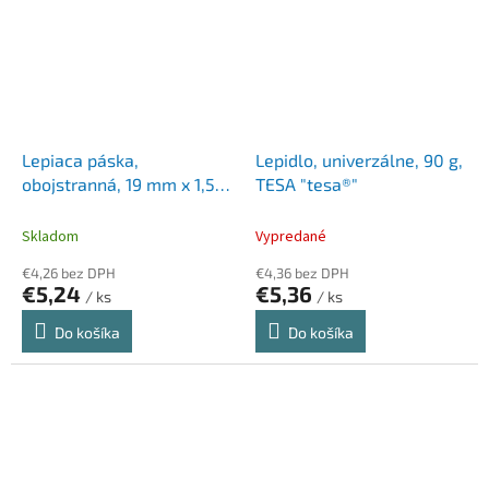
Lepiaca páska,
Lepidlo, univerzálne, 90 g,
obojstranná, 19 mm x 1,5
TESA "tesa®"
m, 3M SCOTCH "Interior"
Skladom
Vypredané
€4,26 bez DPH
€4,36 bez DPH
€5,24
€5,36
/ ks
/ ks
Do košíka
Do košíka