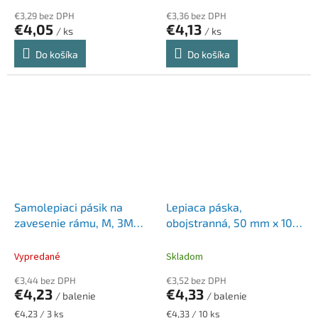
€3,29 bez DPH
€3,36 bez DPH
€4,05
€4,13
/ ks
/ ks
Do košíka
Do košíka
Samolepiaci pásik na
Lepiaca páska,
zavesenie rámu, M, 3M
obojstranná, 50 mm x 10
SCOTCH "Command"
m, TESA, "PP 56171"
Vypredané
Skladom
€3,44 bez DPH
€3,52 bez DPH
€4,23
€4,33
/ balenie
/ balenie
Jednotková
Jednotková
€4,23 / 3 ks
€4,33 / 10 ks