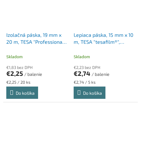
Izolačná páska, 19 mm x
Lepiaca páska, 15 mm x 10
20 m, TESA "Professional",
m, TESA "tesafilm®",
zelená-žltá
priehľadná
Skladom
Skladom
€1,83 bez DPH
€2,23 bez DPH
€2,25
€2,74
/ balenie
/ balenie
Jednotková
Jednotková
€2,25 / 20 ks
€2,74 / 5 ks
cena:
cena:
Do košíka
Do košíka