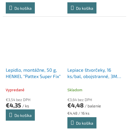
cena:
cena:
Do košíka
Do košíka
Lepidlo, montážne, 50 g,
Lepiace štvorčeky, 16
HENKEL "Pattex Super Fix"
ks/bal, obojstranné, 3M
SCOTCH
Vypredané
Skladom
€3,54 bez DPH
€3,64 bez DPH
€4,35
€4,48
/ ks
/ balenie
Jednotková
€4,48 / 16 ks
Do košíka
cena:
Do košíka