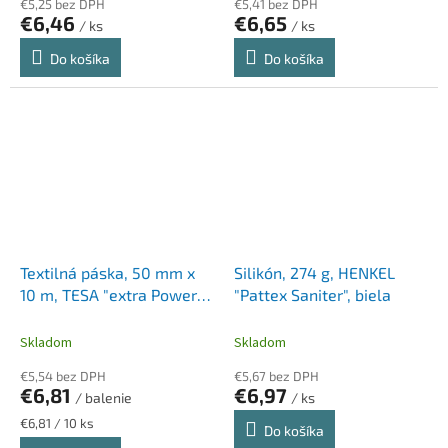
€5,25 bez DPH
€5,41 bez DPH
€6,46
€6,65
/ ks
/ ks
Do košíka
Do košíka
Textilná páska, 50 mm x
Silikón, 274 g, HENKEL
10 m, TESA "extra Power",
"Pattex Saniter", biela
strieborná
Skladom
Skladom
€5,54 bez DPH
€5,67 bez DPH
€6,81
€6,97
/ balenie
/ ks
Jednotková
€6,81 / 10 ks
Do košíka
cena: