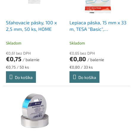
p
k
r
t
o
o
d
Sťahovacie pásky, 100 x
Lepiaca páska, 15 mm x 33
v
u
2,5 mm, 50 ks, HOME
m, TESA "Basic",
k
priehľadná
t
Skladom
Skladom
o
€0,61 bez DPH
€0,65 bez DPH
v
€0,75
€0,80
/ balenie
/ balenie
Jednotková
Jednotková
€0,75 / 50 ks
€0,80 / 33 ks
cena:
cena:
Do košíka
Do košíka