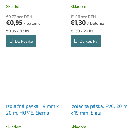
Skladom
Skladom
€0,77 bez DPH
€1,06 bez DPH
€0,95
€1,30
/ balenie
/ balenie
Jednotková
Jednotková
€0,95 / 33 ks
€1,30 / 20 ks
cena:
cena:
Do košíka
Do košíka
Izolačná páska, 19 mm x
Izolačná páska, PVC, 20 m
20 m, HOME, čierna
x 19 mm, biela
Skladom
Skladom