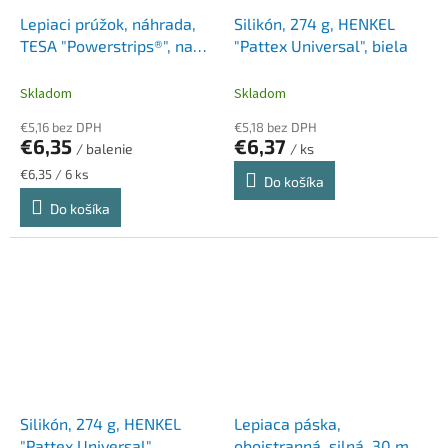
Lepiaci prúžok, náhrada,
Silikón, 274 g, HENKEL
TESA "Powerstrips®", na
"Pattex Universal", biela
tapety, omietku
Skladom
Skladom
€5,16 bez DPH
€5,18 bez DPH
€6,35
€6,37
/ balenie
/ ks
Jednotková
€6,35 / 6 ks
Do košíka
cena:
Do košíka
Silikón, 274 g, HENKEL
Lepiaca páska,
"Pattex Universal",
obojstranná, silná, 30 mm