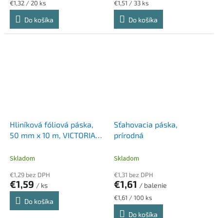
Jednotková
Jednotková
€1,32 / 20 ks
€1,51 / 33 ks
cena:
cena:
Do košíka
Do košíka
Hliníková fóliová páska,
Sťahovacia páska,
50 mm x 10 m, VICTORIA
prírodná
FACILITY
Skladom
Skladom
€1,29 bez DPH
€1,31 bez DPH
€1,59
€1,61
/ ks
/ balenie
Jednotková
€1,61 / 100 ks
Do košíka
cena:
Do košíka