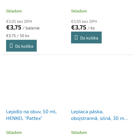
FACILITY, strieborná
FACILITY, čierna
Skladom
Skladom
€3,05 bez DPH
€3,05 bez DPH
€3,75
€3,75
/ balenie
/ ks
Jednotková
€3,75 / 50 ks
Do košíka
cena:
Do košíka
Lepidlo na obuv, 50 ml,
Lepiaca páska,
HENKEL "Pattex"
obojstranná, silná, 30 mm
x 1,5 m, 3M SCOTCH
"Universal Gel", priehľadná
Skladom
Skladom