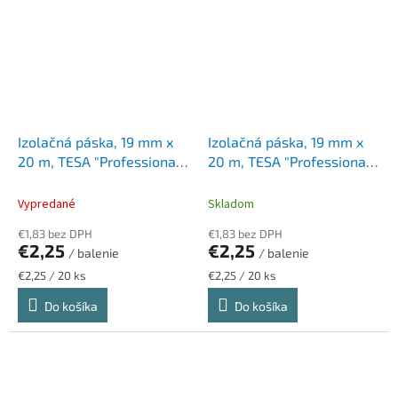
Izolačná páska, 19 mm x
Izolačná páska, 19 mm x
20 m, TESA "Professional",
20 m, TESA "Professional",
čierna
modrá
Vypredané
Skladom
€1,83 bez DPH
€1,83 bez DPH
€2,25
€2,25
/ balenie
/ balenie
Jednotková
Jednotková
€2,25 / 20 ks
€2,25 / 20 ks
cena:
cena:
Do košíka
Do košíka