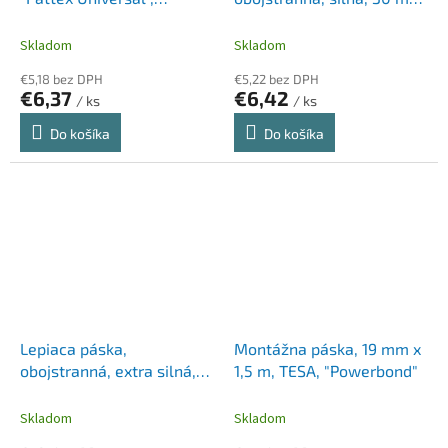
priehľadná
x 3 m, 3M SCOTCH
"Universal Gel", priehľadná
Skladom
Skladom
€5,18 bez DPH
€5,22 bez DPH
€6,37
€6,42
/ ks
/ ks
Do košíka
Do košíka
Lepiaca páska,
Montážna páska, 19 mm x
obojstranná, extra silná,
1,5 m, TESA, "Powerbond"
vonkajšia, 19 mm x 1,5 m,
3M SCOTCH "Extreme
Skladom
Skladom
Exterior"