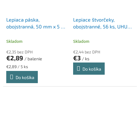
Lepiaca páska,
Lepiace štvorčeky,
obojstranná, 50 mm x 5 m,
obojstranné, 56 ks, UHU
TESA, "PP 56170"
"Patafix", priehľadné
Skladom
Skladom
€2,35 bez DPH
€2,44 bez DPH
€2,89
€3
/ balenie
/ ks
Jednotková
€2,89 / 5 ks
Do košíka
cena:
Do košíka