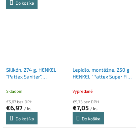
Do košíka
Silikón, 274 g, HENKEL
Lepidlo, montážne, 250 g,
"Pattex Saniter",
HENKEL "Pattex Super Fix",
priehľadná
biela
Skladom
Vypredané
€5,67 bez DPH
€5,73 bez DPH
€6,97
€7,05
/ ks
/ ks
Do košíka
Do košíka