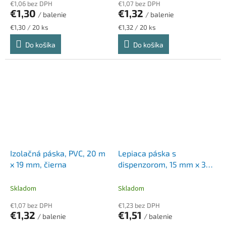
€1,06 bez DPH
€1,07 bez DPH
€1,30
€1,32
/ balenie
/ balenie
Jednotková
Jednotková
€1,30 / 20 ks
€1,32 / 20 ks
cena:
cena:
Do košíka
Do košíka
Izolačná páska, PVC, 20 m
Lepiaca páska s
x 19 mm, čierna
dispenzorom, 15 mm x 33
m, TESA "Basic",
priehľadná
Skladom
Skladom
€1,07 bez DPH
€1,23 bez DPH
€1,32
€1,51
/ balenie
/ balenie