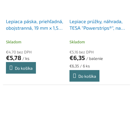
Lepiaca páska, priehľadná,
Lepiace prúžky, náhrada,
obojstranná, 19 mm x 1,5
TESA "Powerstrips®", na
m, 3M SCOTCH
kov a dlaždice
"Transparent"
Skladom
Skladom
€4,70 bez DPH
€5,16 bez DPH
€5,78
€6,35
/ ks
/ balenie
Jednotková
€6,35 / 6 ks
Do košíka
cena:
Do košíka