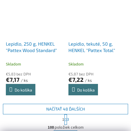
Lepidlo, 250 g, HENKEL
Lepidlo, tekuté, 50 g,
"Pattex Wood Standard"
HENKEL "Pattex Total"
Skladom
Skladom
€5,83 bez DPH
€5,87 bez DPH
€7,17
€7,22
/ ks
/ ks
Do košíka
Do košíka
NAČÍTAŤ 48 ĎALŠÍCH
S
1
3
t
O
r
108
položiek celkom
v