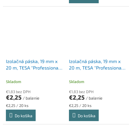
Izolačná páska, 19 mm x
Izolačná páska, 19 mm x
20 m, TESA "Professional",
20 m, TESA "Professional",
biela
červená
Skladom
Skladom
€1,83 bez DPH
€1,83 bez DPH
€2,25
€2,25
/ balenie
/ balenie
Jednotková
Jednotková
€2,25 / 20 ks
€2,25 / 20 ks
cena:
cena:
Do košíka
Do košíka