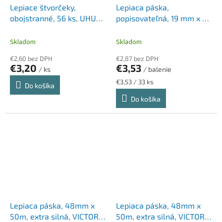
Lepiace štvorčeky,
Lepiaca páska,
obojstranné, 56 ks, UHU
popisovateľná, 19 mm x 33
"Fix", biele
m, TESA "Tesafilm",
priehľadná
Skladom
Skladom
€2,60 bez DPH
€2,87 bez DPH
€3,20
€3,53
/ ks
/ balenie
Jednotková
€3,53 / 33 ks
Do košíka
cena:
Do košíka
Lepiaca páska, 48mm x
Lepiaca páska, 48mm x
50m, extra silná, VICTORIA
50m, extra silná, VICTORIA