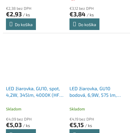
€2,38 bez DPH
€3,12 bez DPH
€2,93
€3,84
/ ks
/ ks
Do košíka
Do košíka
LED žiarovka, GU10, spot,
LED žiarovka, GU10
4,2W, 345lm, 4000K (HF),
bodová, 6,9W, 575 lm,
SYLVANIA "RefLED"
4000K (HF), 36D, OSRAM
"Value"
Skladom
Skladom
€4,09 bez DPH
€4,19 bez DPH
€5,03
€5,15
/ ks
/ ks