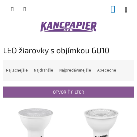
Prejsť
NÁKUP
na
obsah
KOŠÍK
LED žiarovky s objímkou GU10
R
a
Najlacnejšie
Najdrahšie
Najpredávanejšie
Abecedne
d
e
n
OTVORIŤ FILTER
i
e
V
p
ý
r
p
o
i
d
s
u