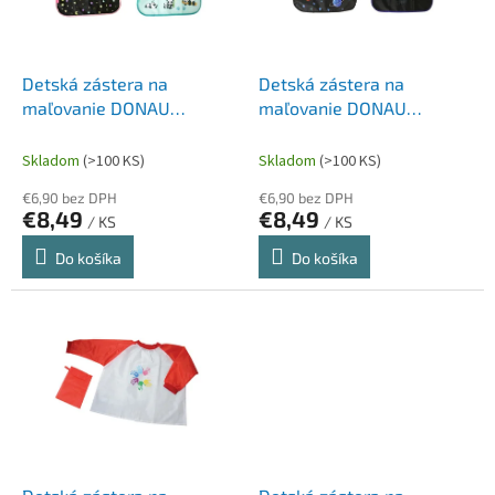
p
k
r
t
o
o
d
Detská zástera na
Detská zástera na
v
u
maľovanie DONAU
maľovanie DONAU
k
Dievčatá, mix motívov
Chlapci, mix motívov
t
Skladom
(>100 KS)
Skladom
(>100 KS)
o
€6,90 bez DPH
€6,90 bez DPH
v
€8,49
€8,49
/ KS
/ KS
Do košíka
Do košíka