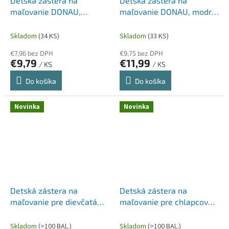
Detská zástera na
Detská zástera na
maľovanie DONAU,
maľovanie DONAU, modré
červené rukávy
rukávy
Skladom
(34 KS)
Skladom
(33 KS)
€7,96 bez DPH
€9,75 bez DPH
€9,79
€11,99
/ KS
/ KS
Do košíka
Do košíka
Novinka
Novinka
Detská zástera na
Detská zástera na
maľovanie pre dievčatá
maľovanie pre chlapcov
DONAU, 2 motívy, rozmer
DONAU, 2 motívy, rozmer
54x46 cm
54x46 cm
Skladom
(>100 BAL.)
Skladom
(>100 BAL.)