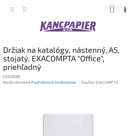
Prejsť
NÁKUP
na
obsah
KOŠÍK
Držiak na katalógy, nástenný, A5,
stojatý, EXACOMPTA "Office",
priehľadný
EX65058D
Priemerné
Neohodnotené
Podrobnosti hodnotenia
Značka:
EXACOMPTA
hodnotenie
produktu
je
0,0
z
5
hviezdičiek.