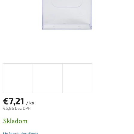
€7,21
/ ks
€5,86 bez DPH
Jednotková
Skladom
cena: