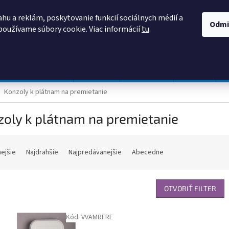
AKO NAKUPOVAŤ
OBCHODNÉ PODMIENKY
PODMIENKY OCHRANY
hu a reklám, poskytovanie funkcií sociálnych médií a
Odmi
používame súbory cookie. Viac informácií
tu
.
HĽADAŤ
Prevádzka a údržba
Nábytok
Centropen
DONAU
Konzoly k plátnam na premietanie
oly k plátnam na premietanie
nejšie
Najdrahšie
Najpredávanejšie
Abecedne
OTVORIŤ FILTER
Kód:
VVAMRFRE