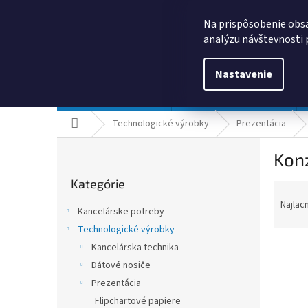
Prejsť
0385325635
obchod@kancpapier.sk
na
Na prispôsobenie obsa
obsah
analýzu návštevnosti 
Nastavenie
Kancelárske potreby
Technologické výrobky
Domov
Technologické výrobky
Prezentácia
B
Konz
o
Preskočiť
č
Kategórie
kategórie
R
n
a
ý
Najlac
Kancelárske potreby
d
p
Technologické výrobky
e
a
n
Kancelárska technika
n
i
e
Dátové nosiče
e
l
Prezentácia
V
p
ý
Flipchartové papiere