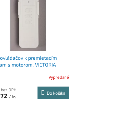
ovládačov k premietacím
nam s motorom, VICTORIA
AL
Vypredané
 bez DPH
Do košíka
,72
/ ks
O
v
l
á
d
a