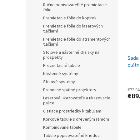
r
p
Ručne popisovateľné premietacie
o
i
fólie
d
s
Premietacie fólie do kopírok
u
p
Premietacie fólie do laserových
k
r
tlačiarní
t
o
Premietacie fólie do atramentových
o
d
tlačiarní
v
u
Stolové a nástenné držiaky na
prospekty
Sada 
k
plát
t
Prezentačné tabule
VISU
o
Nástenné systémy
v
Stolové systémy
Prenosné spätné projektory
€72,94
€89
Laserové ukazovateľe a ukazovacie
palice
Čistiace prostriedky k tabuliam
Korkové tabule s dreveným rámom
Kombinované tabule
Tabule popisovateľné kriedou