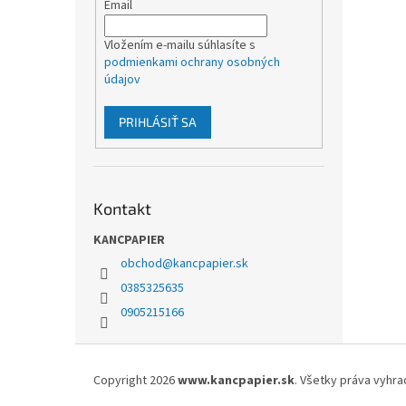
Email
Vložením e-mailu súhlasíte s
podmienkami ochrany osobných
údajov
PRIHLÁSIŤ SA
Kontakt
KANCPAPIER
obchod
@
kancpapier.sk
0385325635
0905215166
Z
á
Copyright 2026
www.kancpapier.sk
. Všetky práva vyhr
p