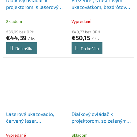
Diaľkový ovládač k
Prezentér, s laserovým
projektorom, s laserovým
ukazovátkom, bezdrôtový,
ukazovátkom, bezdrôtový,
TRUST "Kazun"
KENSINGTON
Skladom
Vypredané
€36,09 bez DPH
€40,77 bez DPH
€44,39
€50,15
/ ks
/ ks
Do košíka
Do košíka
Laserové ukazovadlo,
Diaľkový ovládač k
červený laser,
projektorom, so zeleným
KENSINGTON "Expert"
laserom, bezdrôtový,
KENSINGTON
Vypredané
Skladom