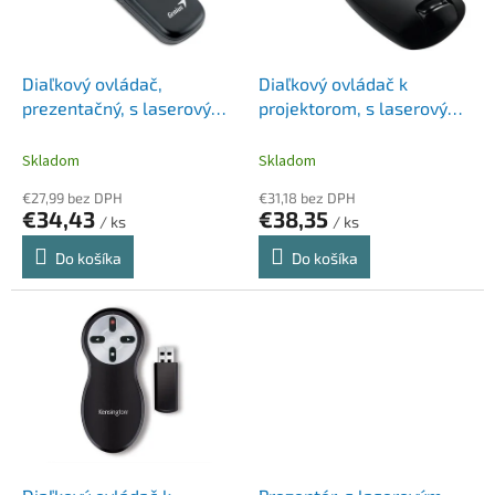
p
k
r
t
o
o
d
Diaľkový ovládač,
Diaľkový ovládač k
v
u
prezentačný, s laserovým
projektorom, s laserovým
k
ukazovátkom, bezdrôtový,
pointerom, bezdrôtový,
t
GENIUS "Media Pointer
LOGITECH "R400"
Skladom
Skladom
o
100"
€27,99 bez DPH
€31,18 bez DPH
v
€34,43
€38,35
/ ks
/ ks
Do košíka
Do košíka