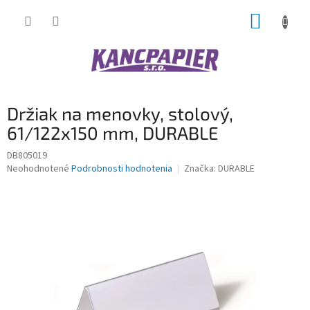
Prejsť
NÁKUP
na
obsah
KOŠÍK
Držiak na menovky, stolový,
61/122x150 mm, DURABLE
DB805019
Priemerné
Neohodnotené
Podrobnosti hodnotenia
Značka:
DURABLE
hodnotenie
produktu
je
0,0
z
5
hviezdičiek.