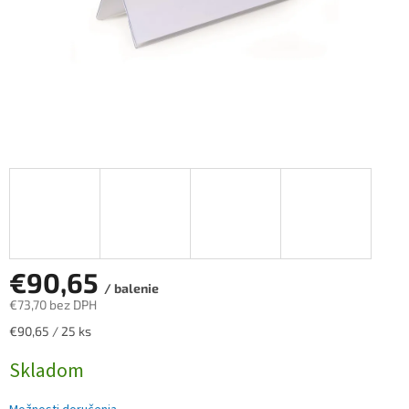
€90,65
/ balenie
€73,70 bez DPH
Jednotková
€90,65 / 25 ks
cena:
Skladom