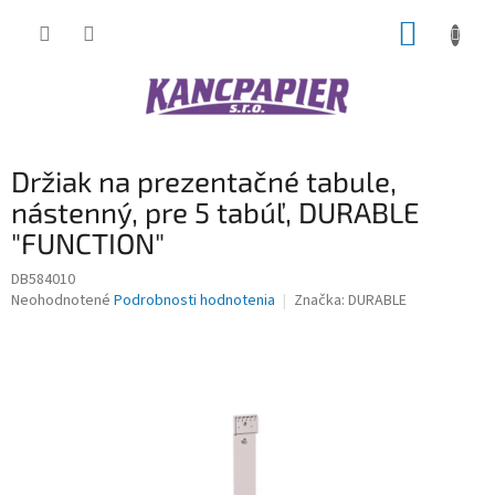
Prejsť
NÁKUP
na
obsah
KOŠÍK
Držiak na prezentačné tabule,
nástenný, pre 5 tabúľ, DURABLE
"FUNCTION"
DB584010
Priemerné
Neohodnotené
Podrobnosti hodnotenia
Značka:
DURABLE
hodnotenie
produktu
je
0,0
z
5
hviezdičiek.