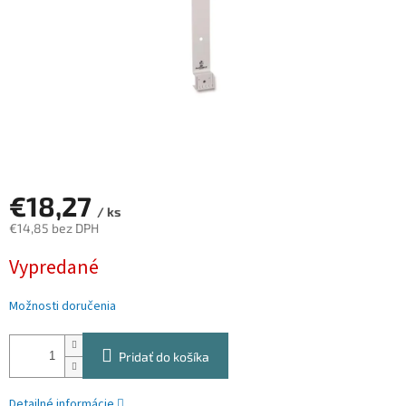
€18,27
/ ks
€14,85 bez DPH
Jednotková
Vypredané
cena:
Možnosti doručenia
Pridať do košíka
Detailné informácie