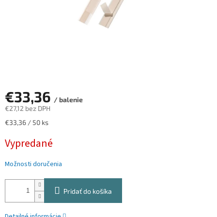
€33,36
/ balenie
€27,12 bez DPH
Jednotková
€33,36 / 50 ks
cena:
Vypredané
Možnosti doručenia
Pridať do košíka
Detailné informácie