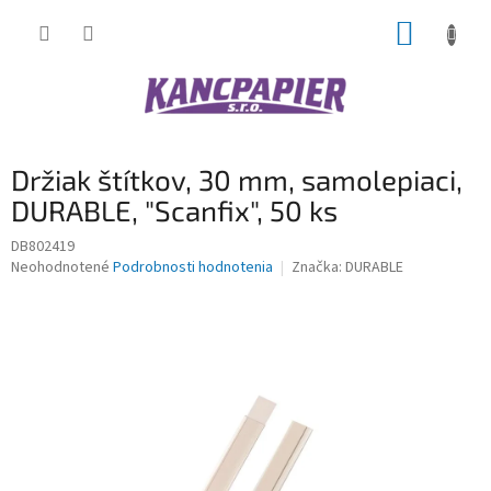
Prejsť
NÁKUP
na
obsah
KOŠÍK
Držiak štítkov, 30 mm, samolepiaci,
DURABLE, "Scanfix", 50 ks
DB802419
Priemerné
Neohodnotené
Podrobnosti hodnotenia
Značka:
DURABLE
hodnotenie
produktu
je
0,0
z
5
hviezdičiek.