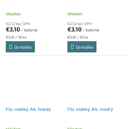
Skladom
Skladom
€2,52 bez DPH
€2,52 bez DPH
€3,10
€3,10
/ balenie
/ balenie
Jednotková
Jednotková
€3,10 / 10 ks
€3,10 / 10 ks
cena:
cena:
Do košíka
Do košíka
Filc mäkký, A4, hnedý
Filc mäkký, A4, modrý