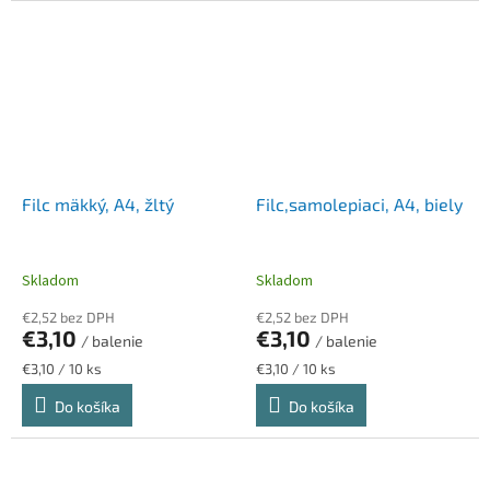
Filc mäkký, A4, žltý
Filc,samolepiaci, A4, biely
Skladom
Skladom
€2,52 bez DPH
€2,52 bez DPH
€3,10
€3,10
/ balenie
/ balenie
Jednotková
Jednotková
€3,10 / 10 ks
€3,10 / 10 ks
cena:
cena:
Do košíka
Do košíka