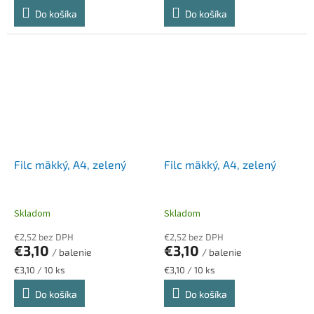
cena:
cena:
Do košíka
Do košíka
Filc mäkký, A4, zelený
Filc mäkký, A4, zelený
Skladom
Skladom
€2,52 bez DPH
€2,52 bez DPH
€3,10
€3,10
/ balenie
/ balenie
Jednotková
Jednotková
€3,10 / 10 ks
€3,10 / 10 ks
cena:
cena:
Do košíka
Do košíka