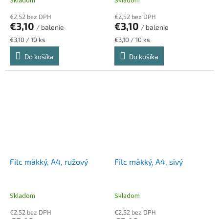
Skladom
Skladom
€2,52 bez DPH
€2,52 bez DPH
€3,10
€3,10
/ balenie
/ balenie
Jednotková
Jednotková
€3,10 / 10 ks
€3,10 / 10 ks
cena:
cena:
Do košíka
Do košíka
Filc mäkký, A4, ružový
Filc mäkký, A4, sivý
Skladom
Skladom
€2,52 bez DPH
€2,52 bez DPH