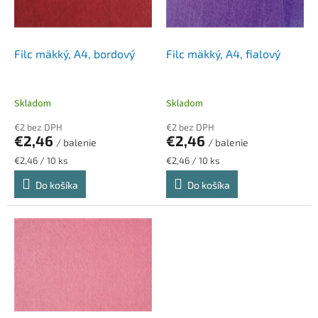
p
k
r
t
o
o
d
Filc mäkký, A4, bordový
Filc mäkký, A4, fialový
v
u
k
t
Skladom
Skladom
o
€2 bez DPH
€2 bez DPH
v
€2,46
€2,46
/ balenie
/ balenie
Jednotková
Jednotková
€2,46 / 10 ks
€2,46 / 10 ks
cena:
cena:
Do košíka
Do košíka