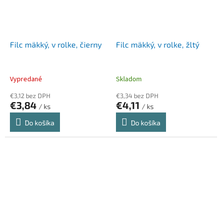
Filc mäkký, v rolke, čierny
Filc mäkký, v rolke, žltý
Vypredané
Skladom
€3,12 bez DPH
€3,34 bez DPH
€3,84
€4,11
/ ks
/ ks
Do košíka
Do košíka