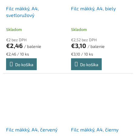
Filc mäkký, A4,
Filc mäkký, A4, biely
svetloružový
Skladom
Skladom
€2 bez DPH
€2,52 bez DPH
€2,46
€3,10
/ balenie
/ balenie
Jednotková
Jednotková
€2,46 / 10 ks
€3,10 / 10 ks
cena:
cena:
Do košíka
Do košíka
Filc mäkký, A4, červený
Filc mäkký, A4, čierny