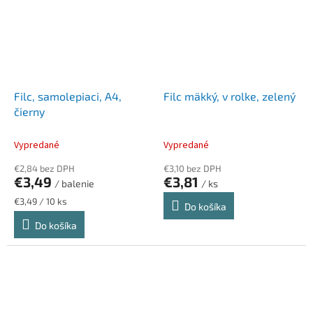
Filc, samolepiaci, A4,
Filc mäkký, v rolke, zelený
čierny
Vypredané
Vypredané
€2,84 bez DPH
€3,10 bez DPH
€3,49
€3,81
/ balenie
/ ks
Jednotková
€3,49 / 10 ks
Do košíka
cena:
Do košíka