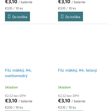
€3,10
€3,10
/ balenie
/ balenie
Jednotková
Jednotková
€3,10 / 10 ks
€3,10 / 10 ks
cena:
cena:
Do košíka
Do košíka
Filc mäkký, A4,
Filc mäkký, A4, telový
svetlomodrý
Skladom
Skladom
€2,52 bez DPH
€2,52 bez DPH
€3,10
€3,10
/ balenie
/ balenie
Jednotková
Jednotková
€3,10 / 10 ks
€3,10 / 10 ks