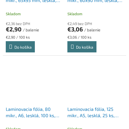
mikr., 65x95 mm, lesklá,
mikr., 60x90 mm, lesklá,
100 ks, FELLOWES
FELLOWES
Skladom
Skladom
€2,36 bez DPH
€2,49 bez DPH
€2,90
€3,06
/ balenie
/ balenie
Jednotková
Jednotková
€2,90 / 100 ks
€3,06 / 100 ks
cena:
cena:
Do košíka
Do košíka
Laminovacia fólia, 80
Laminovacia fólia, 125
mikr., A6, lesklá, 100 ks,
mikr., A5, lesklá, 25 ks,
FELLOWES "Light"
FELLOWES