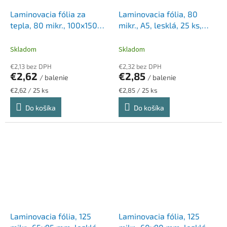
Laminovacia fólia za
Laminovacia fólia, 80
tepla, 80 mikr., 100x150
mikr., A5, lesklá, 25 ks,
mm, lesklá, 25 ks,
FELLOWES
FELLOWES
Skladom
Skladom
€2,13 bez DPH
€2,32 bez DPH
€2,62
€2,85
/ balenie
/ balenie
Jednotková
Jednotková
€2,62 / 25 ks
€2,85 / 25 ks
cena:
cena:
Do košíka
Do košíka
Laminovacia fólia, 125
Laminovacia fólia, 125