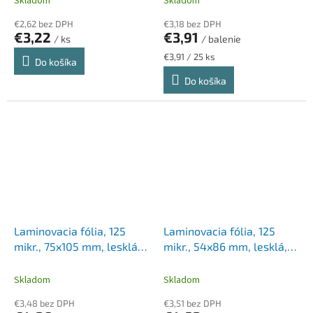
Skladom
Skladom
€2,62 bez DPH
€3,18 bez DPH
€3,22
€3,91
/ ks
/ balenie
Jednotková
€3,91 / 25 ks
Do košíka
cena:
Do košíka
Laminovacia fólia, 125
Laminovacia fólia, 125
mikr., 75x105 mm, lesklá,
mikr., 54x86 mm, lesklá,
100 ks, FELLOWES
LEITZ "iLam"
Skladom
Skladom
€3,48 bez DPH
€3,51 bez DPH