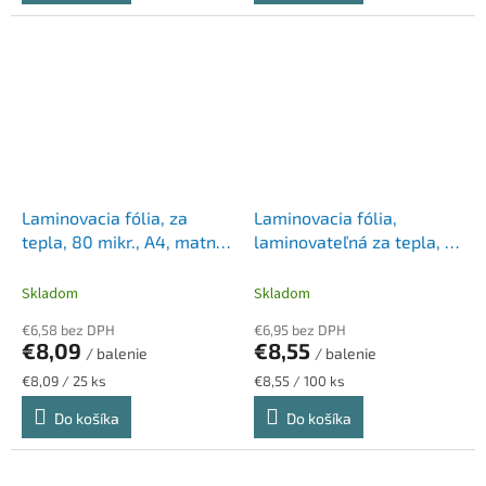
Laminovacia fólia, za
Laminovacia fólia,
tepla, 80 mikr., A4, matná,
laminovateľná za tepla, 75
25 ks, FELLOWES "Admire
mikr., A3, lesklá, VICTORIA
Stylish"
OFFICE
Skladom
Skladom
€6,58 bez DPH
€6,95 bez DPH
€8,09
€8,55
/ balenie
/ balenie
Jednotková
Jednotková
€8,09 / 25 ks
€8,55 / 100 ks
cena:
cena:
Do košíka
Do košíka