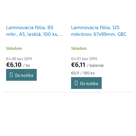
Laminovacia fólia, 80
Laminovacia fólia, 125
mikr., A5, lesklá, 100 ks,
mikrónov, 67x99mm, GBC
FELLOWES "Light"
Skladom
Skladom
€4,96 bez DPH
€4,97 bez DPH
€6,10
€6,11
/ ks
/ balenie
Jednotková
€6,11 / 100 ks
Do košíka
cena:
Do košíka