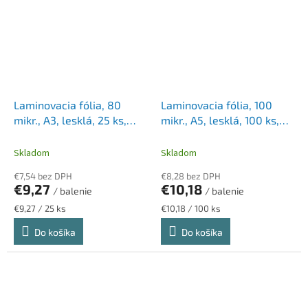
Laminovacia fólia, 80
Laminovacia fólia, 100
mikr., A3, lesklá, 25 ks,
mikr., A5, lesklá, 100 ks,
FELLOWES
FELLOWES
Skladom
Skladom
€7,54 bez DPH
€8,28 bez DPH
€9,27
€10,18
/ balenie
/ balenie
Jednotková
Jednotková
€9,27 / 25 ks
€10,18 / 100 ks
cena:
cena:
Do košíka
Do košíka