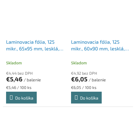
Laminovacia fólia, 125
Laminovacia fólia, 125
mikr., 65x95 mm, lesklá,
mikr., 60x90 mm, lesklá,
LEITZ "iLam"
GBC
Skladom
Skladom
€4,44 bez DPH
€4,92 bez DPH
€5,46
€6,05
/ balenie
/ balenie
Jednotková
Jednotková
€5,46 / 100 ks
€6,05 / 100 ks
cena:
cena:
Do košíka
Do košíka