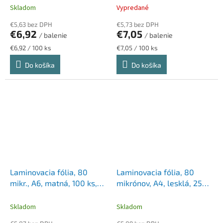
VICTORIA OFFICE
Skladom
Vypredané
€5,63 bez DPH
€5,73 bez DPH
€6,92
€7,05
/ balenie
/ balenie
Jednotková
Jednotková
€6,92 / 100 ks
€7,05 / 100 ks
cena:
cena:
Do košíka
Do košíka
Laminovacia fólia, 80
Laminovacia fólia, 80
mikr., A6, matná, 100 ks,
mikrónov, A4, lesklá, 25
FELLOWES "Light"
ks, HP "Everyday"
Skladom
Skladom