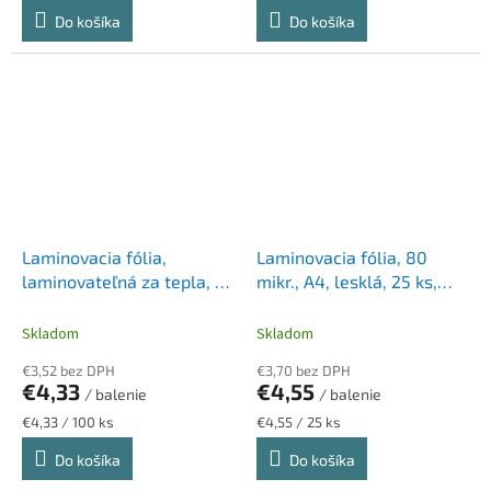
cena:
cena:
Do košíka
Do košíka
Laminovacia fólia,
Laminovacia fólia, 80
laminovateľná za tepla, 75
mikr., A4, lesklá, 25 ks,
mikr., A4, lesklá, VICTORIA
FELLOWES
OFFICE
Skladom
Skladom
€3,52 bez DPH
€3,70 bez DPH
€4,33
€4,55
/ balenie
/ balenie
Jednotková
Jednotková
€4,33 / 100 ks
€4,55 / 25 ks
cena:
cena:
Do košíka
Do košíka