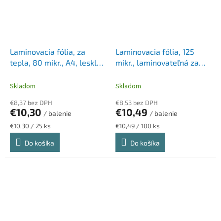
Laminovacia fólia, za
Laminovacia fólia, 125
tepla, 80 mikr., A4, lesklá,
mikr., laminovateľná za
samolepiaca, 25 ks,
tepla, A6, lesklá, LEITZ
FELLOWES "Admire Easy
"iLam"
Skladom
Skladom
Display"
€8,37 bez DPH
€8,53 bez DPH
€10,30
€10,49
/ balenie
/ balenie
Jednotková
Jednotková
€10,30 / 25 ks
€10,49 / 100 ks
cena:
cena:
Do košíka
Do košíka