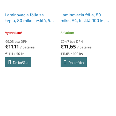
Laminovacia fólia za
Laminovacia fólia, 80
tepla, 80 mikr., lesklá, 50
mikr., A4, lesklá, 100 ks,
ks, FELLOWES
FELLOWES
Vypredané
Skladom
€9,03 bez DPH
€9,47 bez DPH
€11,11
€11,65
/ balenie
/ balenie
Jednotková
Jednotková
€11,11 / 50 ks
€11,65 / 100 ks
cena:
cena:
Do košíka
Do košíka