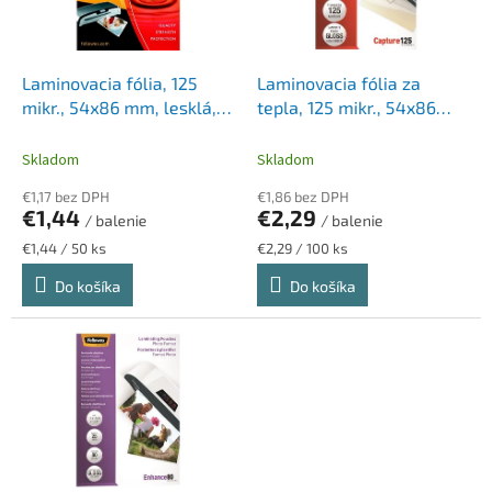
p
k
r
t
o
o
d
Laminovacia fólia, 125
Laminovacia fólia za
v
u
mikr., 54x86 mm, lesklá,
tepla, 125 mikr., 54x86
k
50 ks, FELLOWES
mm, lesklá, 100 ks,
t
FELLOWES
Skladom
Skladom
o
€1,17 bez DPH
€1,86 bez DPH
v
€1,44
€2,29
/ balenie
/ balenie
Jednotková
Jednotková
€1,44 / 50 ks
€2,29 / 100 ks
cena:
cena:
Do košíka
Do košíka