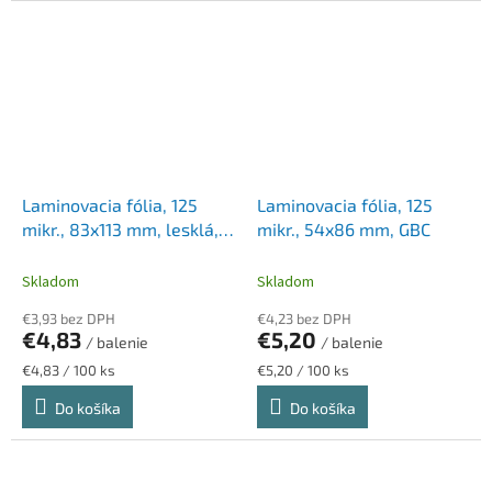
Laminovacia fólia, 125
Laminovacia fólia, 125
mikr., 83x113 mm, lesklá,
mikr., 54x86 mm, GBC
100 ks, FELLOWES
Skladom
Skladom
€3,93 bez DPH
€4,23 bez DPH
€4,83
€5,20
/ balenie
/ balenie
Jednotková
Jednotková
€4,83 / 100 ks
€5,20 / 100 ks
cena:
cena:
Do košíka
Do košíka