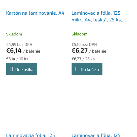
Kartón na laminovanie, A4
Laminovacia fólia, 125
mikr., A4, lesklá, 25 ks,
FELLOWES
Skladom
Skladom
€4,99 bez DPH
€5,10 bez DPH
€6,14
€6,27
/ balenie
/ balenie
Jednotková
Jednotková
€6,14 / 10 ks
€6,27 / 25 ks
cena:
cena:
Do košíka
Do košíka
Laminovacia fólia, 125
Laminovacia fólia, 125