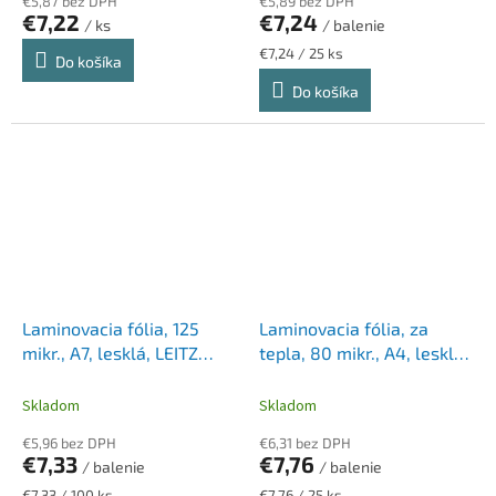
€5,87 bez DPH
€5,89 bez DPH
€7,22
€7,24
/ ks
/ balenie
Jednotková
€7,24 / 25 ks
Do košíka
cena:
Do košíka
Laminovacia fólia, 125
Laminovacia fólia, za
mikr., A7, lesklá, LEITZ
tepla, 80 mikr., A4, lesklá,
"iLam"
25 ks, FELLOWES "Admire
Easyfold"
Skladom
Skladom
€5,96 bez DPH
€6,31 bez DPH
€7,33
€7,76
/ balenie
/ balenie
Jednotková
Jednotková
€7,33 / 100 ks
€7,76 / 25 ks