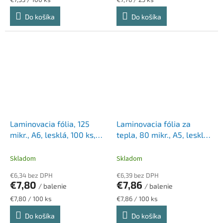
cena:
cena:
Do košíka
Do košíka
Laminovacia fólia, 125
Laminovacia fólia za
mikr., A6, lesklá, 100 ks,
tepla, 80 mikr., A5, lesklá,
FELLOWES
100 ks, FELLOWES
Skladom
Skladom
€6,34 bez DPH
€6,39 bez DPH
€7,80
€7,86
/ balenie
/ balenie
Jednotková
Jednotková
€7,80 / 100 ks
€7,86 / 100 ks
cena:
cena:
Do košíka
Do košíka