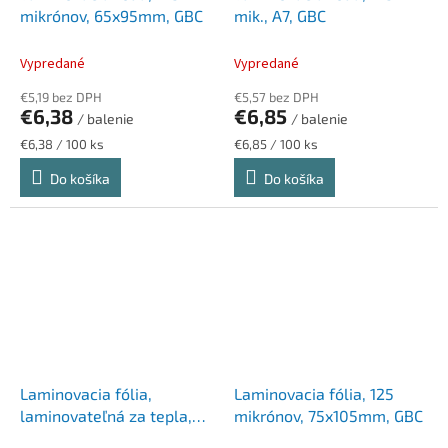
mikrónov, 65x95mm, GBC
mik., A7, GBC
Vypredané
Vypredané
€5,19 bez DPH
€5,57 bez DPH
€6,38
€6,85
/ balenie
/ balenie
Jednotková
Jednotková
€6,38 / 100 ks
€6,85 / 100 ks
cena:
cena:
Do košíka
Do košíka
Laminovacia fólia,
Laminovacia fólia, 125
laminovateľná za tepla,
mikrónov, 75x105mm, GBC
125 mikr., A4, lesklá,