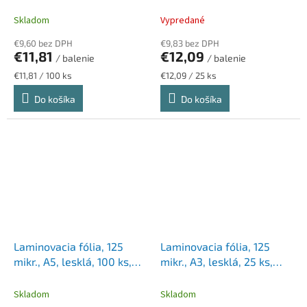
technológia UDT, LEITZ
"iLam"
Skladom
Vypredané
€9,60 bez DPH
€9,83 bez DPH
€11,81
€12,09
/ balenie
/ balenie
Jednotková
Jednotková
€11,81 / 100 ks
€12,09 / 25 ks
cena:
cena:
Do košíka
Do košíka
Laminovacia fólia, 125
Laminovacia fólia, 125
mikr., A5, lesklá, 100 ks,
mikr., A3, lesklá, 25 ks,
FELLOWES
FELLOWES
Skladom
Skladom