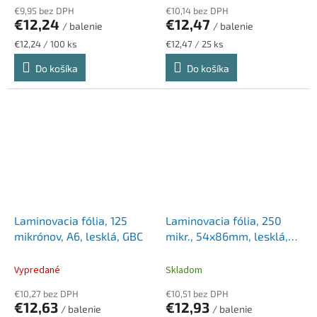
€9,95 bez DPH
€10,14 bez DPH
€12,24
€12,47
/ balenie
/ balenie
Jednotková
Jednotková
€12,24 / 100 ks
€12,47 / 25 ks
cena:
cena:
Do košíka
Do košíka
Laminovacia fólia, 125
Laminovacia fólia, 250
mikrónov, A6, lesklá, GBC
mikr., 54x86mm, lesklá,
GBC
Vypredané
Skladom
€10,27 bez DPH
€10,51 bez DPH
€12,63
€12,93
/ balenie
/ balenie