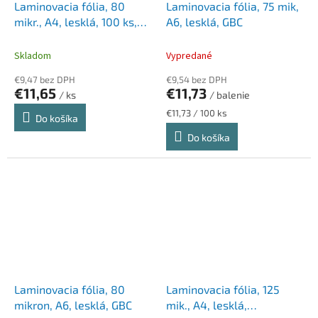
Laminovacia fólia, 80
Laminovacia fólia, 75 mik,
mikr., A4, lesklá, 100 ks,
A6, lesklá, GBC
FELLOWES "Light"
Skladom
Vypredané
€9,47 bez DPH
€9,54 bez DPH
€11,65
€11,73
/ ks
/ balenie
Jednotková
€11,73 / 100 ks
Do košíka
cena:
Do košíka
Laminovacia fólia, 80
Laminovacia fólia, 125
mikron, A6, lesklá, GBC
mik., A4, lesklá,