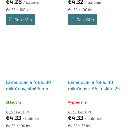
€4,28
€4,32
/ balenie
/ balenie
Jednotková
Jednotková
€4,28 / 100 ks
€4,32 / 100 ks
cena:
cena:
Do košíka
Do košíka
Laminovacia fólia, 80
Laminovacia fólia, 80
mikrónov, 60x95 mm,
mikrónovv, A6, lesklá, 25
lesklá, 100 ks, HP
ks, HP "Everyday"
"Everyday"
Skladom
Vypredané
€3,52 bez DPH
€3,52 bez DPH
€4,33
€4,33
/ balenie
/ balenie
Jednotková
Jednotková
€4,33 / 100 ks
€4,33 / 25 ks