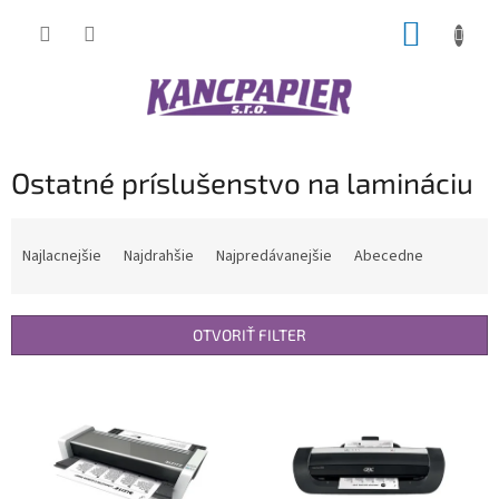
Prejsť
NÁKUP
na
obsah
KOŠÍK
Ostatné príslušenstvo na lamináciu
R
a
Najlacnejšie
Najdrahšie
Najpredávanejšie
Abecedne
d
e
n
OTVORIŤ FILTER
i
e
V
p
ý
r
p
o
i
d
s
u