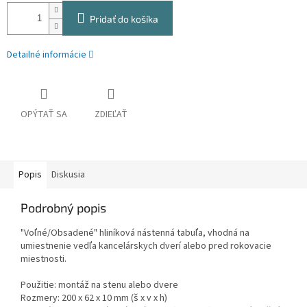
Pridať do košíka
Detailné informácie
OPÝTAŤ SA
ZDIEĽAŤ
Popis
Diskusia
Podrobný popis
"Voľné/Obsadené" hliníková nástenná tabuľa, vhodná na
umiestnenie vedľa kancelárskych dverí alebo pred rokovacie
miestnosti.
Použitie: montáž na stenu alebo dvere
Rozmery: 200 x 62 x 10 mm (š x v x h)