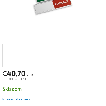
€40,70
/ ks
€33,09 bez DPH
Jednotková
Skladom
cena:
Možnosti doručenia