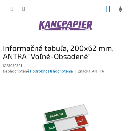
Prejsť
NÁKUP
na
obsah
KOŠÍK
Informačná tabuľa, 200x62 mm,
ANTRA "Voľné-Obsadené"
IC28080321
Priemerné
Neohodnotené
Podrobnosti hodnotenia
Značka:
ANTRA
hodnotenie
produktu
je
0,0
z
5
hviezdičiek.