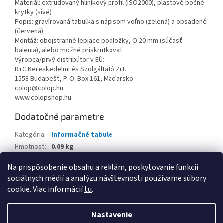
Materiál: extrudovaný hliníkový profil (ISO2000), plastové bočné
krytky (sivé)
Popis: gravírovaná tabuľka s nápisom voľno (zelená) a obsadené
(červená)
Montáž: obojstranné lepiace podložky, O 20 mm (súčasť
balenia), alebo možné priskrutkovať
Výrobca/prvý distribútor v EÚ:
R+C Kereskedelmi és Szolgáltató Zrt.
1558 Budapešť, P. O. Box 161, Maďarsko
colop@colop.hu
www.colopshop.hu
Dodatočné parametre
Kategória
:
Informačné tabule
Hmotnosť
:
0.09 kg
EAN
:
5997964571200
Na prispôsobenie obsahu a reklám, poskytovanie funkcií
sociálnych médií a analýzu návštevnosti používame súbory
Z
cookie. Viac informácií
tu
.
á
Vytvoril Shoptet
p
Nastavenie
ä