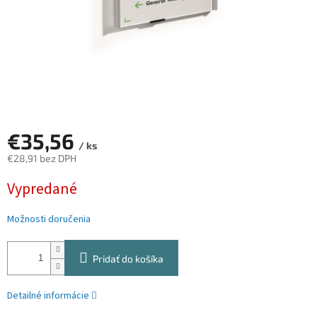
€35,56
/ ks
€28,91 bez DPH
Jednotková
Vypredané
cena:
Možnosti doručenia
Pridať do košíka
Detailné informácie