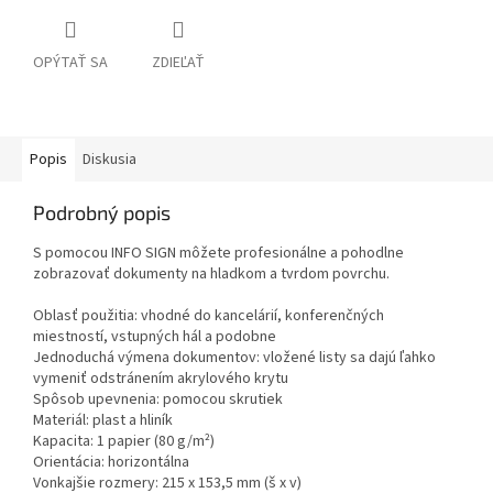
OPÝTAŤ SA
ZDIEĽAŤ
Popis
Diskusia
Podrobný popis
S pomocou INFO SIGN môžete profesionálne a pohodlne
zobrazovať dokumenty na hladkom a tvrdom povrchu.
Oblasť použitia: vhodné do kancelárií, konferenčných
miestností, vstupných hál a podobne
Jednoduchá výmena dokumentov: vložené listy sa dajú ľahko
vymeniť odstránením akrylového krytu
Spôsob upevnenia: pomocou skrutiek
Materiál: plast a hliník
Kapacita: 1 papier (80 g/m²)
Orientácia: horizontálna
Vonkajšie rozmery: 215 x 153,5 mm (š x v)