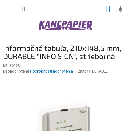
Prejsť
NÁKUP
na
obsah
KOŠÍK
Informačná tabuľa, 210x148,5 mm,
DURABLE "INFO SIGN", strieborná
DB480523
Priemerné
Neohodnotené
Podrobnosti hodnotenia
Značka:
DURABLE
hodnotenie
produktu
je
0,0
z
5
hviezdičiek.