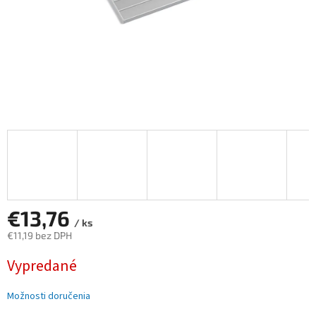
€13,76
/ ks
€11,19 bez DPH
Jednotková
Vypredané
cena:
Možnosti doručenia