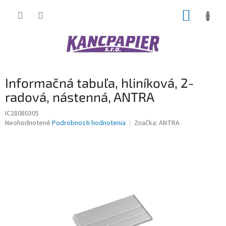
Prejsť
NÁKUP
na
obsah
KOŠÍK
Informačná tabuľa, hliníková, 2-
radová, nástenná, ANTRA
IC28080305
Priemerné
Neohodnotené
Podrobnosti hodnotenia
Značka:
ANTRA
hodnotenie
produktu
je
0,0
z
5
hviezdičiek.