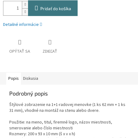
Pridať do košíka
Detailné informácie
OPÝTAŤ SA
ZDIEĽAŤ
Popis
Diskusia
Podrobný popis
Štýlové zobrazenie na 1+1-radovej menovke (1 ks 62 mm + 1 ks
31 mm), vhodné na montáž na stenu alebo dvere.
Použitie: na meno, titul, firemné logo, názov miestnosti,
smerovanie alebo číslo miestnosti
Rozmery: 200 x 93 x 10 mm (š x v x h)