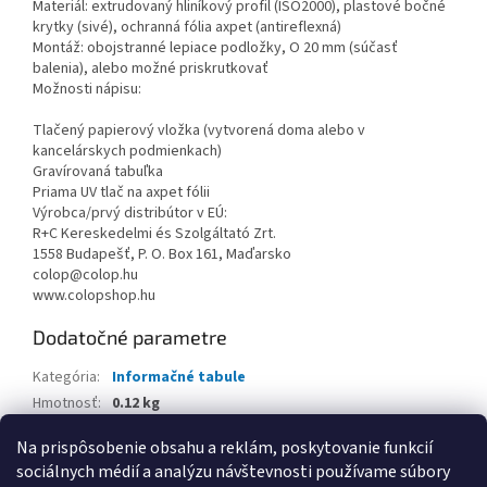
Materiál: extrudovaný hliníkový profil (ISO2000), plastové bočné
krytky (sivé), ochranná fólia axpet (antireflexná)
Montáž: obojstranné lepiace podložky, O 20 mm (súčasť
balenia), alebo možné priskrutkovať
Možnosti nápisu:
Tlačený papierový vložka (vytvorená doma alebo v
kancelárskych podmienkach)
Gravírovaná tabuľka
Priama UV tlač na axpet fólii
Výrobca/prvý distribútor v EÚ:
R+C Kereskedelmi és Szolgáltató Zrt.
1558 Budapešť, P. O. Box 161, Maďarsko
colop@colop.hu
www.colopshop.hu
Dodatočné parametre
Kategória
:
Informačné tabule
Hmotnosť
:
0.12 kg
EAN
:
5997964571040
Na prispôsobenie obsahu a reklám, poskytovanie funkcií
sociálnych médií a analýzu návštevnosti používame súbory