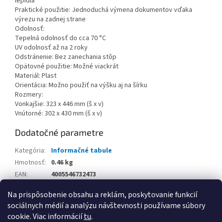
lepidla
Praktické použitie: Jednoduchá výmena dokumentov vďaka
výrezu na zadnej strane
Odolnosť:
Tepelná odolnosť do cca 70 °C
UV odolnosť až na 2 roky
Odstránenie: Bez zanechania stôp
Opätovné použitie: Možné viackrát
Materiál: Plast
Orientácia: Možno použiť na výšku aj na šírku
Rozmery:
Vonkajšie: 323 x 446 mm (š x v)
Vnútorné: 302 x 430 mm (š x v)
Dodatočné parametre
Kategória
:
Informačné tabule
Hmotnosť
:
0.46 kg
EAN
:
4005546732473
Balenie
:
Na prispôsobenie obsahu a reklám, poskytovanie funkcií
sociálnych médií a analýzu návštevnosti používame súbory
Z
cookie. Viac informácií
tu
.