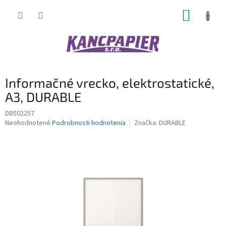
Prejsť
NÁKUP
na
obsah
KOŠÍK
Informačné vrecko, elektrostatické,
A3, DURABLE
DB502257
Priemerné
Neohodnotené
Podrobnosti hodnotenia
Značka:
DURABLE
hodnotenie
produktu
je
0,0
z
5
hviezdičiek.