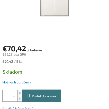
€70,42
/ balenie
€57,25 bez DPH
Jednotková
€70,42 / 5 ks
cena:
Skladom
Možnosti doručenia
Pridať do košíka
Detailné informácie