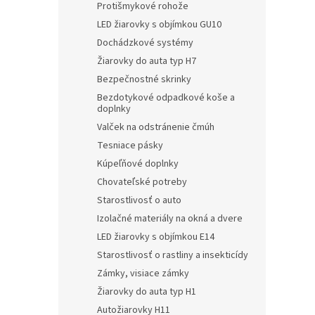
Protišmykové rohože
LED žiarovky s objímkou GU10
Dochádzkové systémy
Žiarovky do auta typ H7
Bezpečnostné skrinky
Bezdotykové odpadkové koše a
doplnky
Valček na odstránenie čmúh
Tesniace pásky
Kúpeľňové doplnky
Chovateľské potreby
Starostlivosť o auto
Izolačné materiály na okná a dvere
LED žiarovky s objímkou E14
Starostlivosť o rastliny a insekticídy
Zámky, visiace zámky
Žiarovky do auta typ H1
Autožiarovky H11