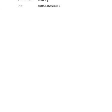
Hmotnosť
:
0.18 kg
EAN
:
4005546978338
k