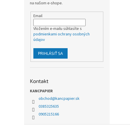
na našom e-shope.
Email
Vložením e-mailu súhlasíte s
podmienkami ochrany osobných
údajov
PRIHLÁSIŤ SA
Kontakt
KANCPAPIER
obchod
@
kancpapier.sk
0385325635
0905215166
Z