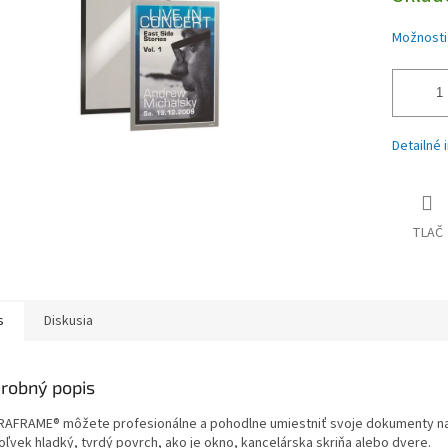
iek.
Možnosti
Detailné 
TLAČ
s
Diskusia
robný popis
RAFRAME® môžete profesionálne a pohodlne umiestniť svoje dokumenty n
oľvek hladký, tvrdý povrch, ako je okno, kancelárska skriňa alebo dvere.