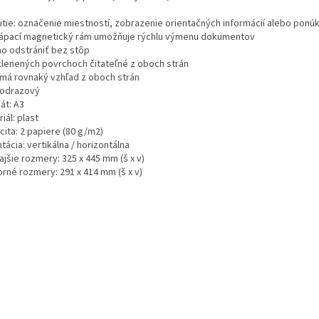
itie: označenie miestností, zobrazenie orientačných informácií alebo ponú
ápací magnetický rám umožňuje rýchlu výmenu dokumentov
o odstrániť bez stôp
klenených povrchoch čitateľné z oboch strán
má rovnaký vzhľad z oboch strán
iodrazový
át: A3
iál: plast
cita: 2 papiere (80 g/m2)
tácia: vertikálna / horizontálna
jšie rozmery: 325 x 445 mm (š x v)
orné rozmery: 291 x 414 mm (š x v)