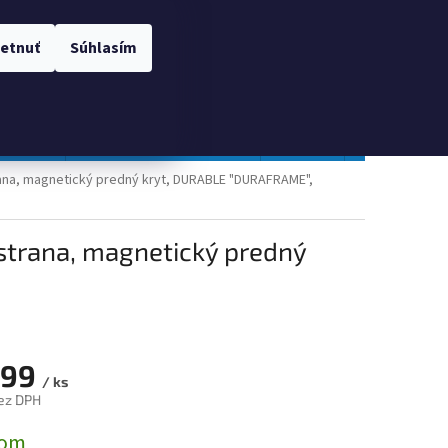
 OSOBNÝCH ÚDAJOV
Prihlásenie
etnuť
Súhlasím
NÁKUPNÝ
Prázdny košík
KOŠÍK
TOPGAL
Gastro a obalový materiál
Tlačivá
Obchodné po
rana, magnetický predný kryt, DURABLE "DURAFRAME",
strana, magnetický predný
,99
/ ks
ez DPH
ová
dom