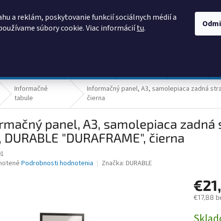
AKO NAKUPOVAŤ
OBCHODNÉ PODMIENKY
PODMIENKY OCHRANY
hu a reklám, poskytovanie funkcií sociálnych médií a
Odmi
používame súbory cookie. Viac informácií
tu
.
HĽADAŤ
Prevádzka a údržba
Nábytok
Centropen
DONAU
Informačné
Informačný panel, A3, samolepiaca zadná st
tabule
čierna
rmačný panel, A3, samolepiaca zadná 
t, DURABLE "DURAFRAME", čierna
01
né
notené
Podrobnosti hodnotenia
Značka:
DURABLE
nie
€21
u
€17,88 b
Jednotk
Skla
cena: