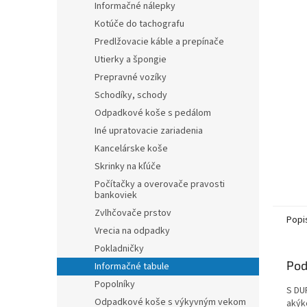
Informačné nálepky
hviezdič
Kotúče do tachografu
Predlžovacie káble a prepínače
Utierky a špongie
Prepravné vozíky
Schodíky, schody
Odpadkové koše s pedálom
Iné upratovacie zariadenia
Kancelárske koše
Skrinky na kľúče
Počítačky a overovače pravosti
bankoviek
Zvlhčovače prstov
Popi
Vrecia na odpadky
Pokladničky
Pod
Informačné tabule
Popolníky
S DU
Odpadkové koše s výkyvným vekom
akýk