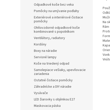
Odpadkové koše bez veka
Použ
Pomôcky na umývanie podlahy
Odkl
Exteriérové a interiérové čistiace
Možn
pomôcky
Na s
Rám 
Ohňovzdorné odpadkové koše
Prot
kombinované s popolníkom
Form
Ventilátory, radiatory
Mater
Kordóny
Kapa
Orien
Boxy na náradie
Vonka
Servisné lampy
Vnút
Koše na triedený odpad
Samolepiace vešiaky, upevňovacie
zariadenia
Ostatné čistiace pomôcky
Záhradnícke a DIY náradie
Vysávače
LED žiarovky s objímkou E27
Maskovacia páska