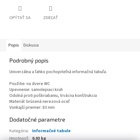
OPÝTAŤ SA
ZDIEĽAŤ
Popis
Diskusia
Podrobný popis
Univerzálna a ľahko pochopiteľná informačná tabuľa.
Použitie: na dvere WC
Upevnenie: samolepiaci kruh
Odolná proti poškriabaniu, trvácna konštrukcia
Materiál: brúsená nerezová oceľ
Vonkajší priemer: 83 mm
Dodatočné parametre
Kategória
:
Informačné tabule
Hmotnosť
:
0.03 kg