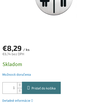
€8,29
/ ks
€6,74 bez DPH
Jednotková
Skladom
cena:
Možnosti doručenia
Pridať do košíka
Detailné informácie