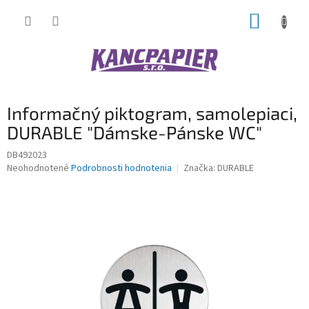
Prejsť
NÁKUP
na
obsah
KOŠÍK
Informačný piktogram, samolepiaci,
DURABLE "Dámske-Pánske WC"
DB492023
Priemerné
Neohodnotené
Podrobnosti hodnotenia
Značka:
DURABLE
hodnotenie
produktu
je
0,0
z
5
hviezdičiek.