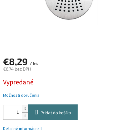
€8,29
/ ks
€6,74 bez DPH
Jednotková
Vypredané
cena:
Možnosti doručenia
Pridať do košíka
Detailné informácie