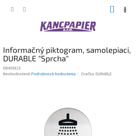
Prejsť
NÁKUP
na
obsah
KOŠÍK
Informačný piktogram, samolepiaci,
DURABLE "Sprcha"
DB493823
Priemerné
Neohodnotené
Podrobnosti hodnotenia
Značka:
DURABLE
hodnotenie
produktu
je
0,0
z
5
hviezdičiek.