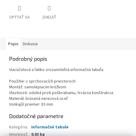
OPÝTAŤ SA
ZDIEĽAŤ
Popis
Diskusia
Podrobný popis
Viacúčelová a ľahko zrozumiteľná informačná tabuľa.
Použitie: v sprchovacích priestoroch
Montáž: samolepiacim krúžkom
Vlastnosti: odolná proti poškriabaniu, trvácna konštrukcia
Materiál: brúsená nerezová oceľ
Vonkajší priemer: 83 mm
Dodatočné parametre
Kategória
:
Informačné tabule
Hmotnosť
:
0.03 kg