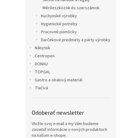
Skrine na náradie a regály
Mérőeszközök és szerszámok
Kuchynské výrobky
Hygienické potreby
Pracovné pomôcky
Darčekové predmety a párty výrobky
Nábytok
Centropen
DONAU
TOPGAL
Gastro a obalový materiál
Tlačivá
Odoberať newsletter
Vložte svoj e-mail a my Vám budeme
zasielať informácie o nových produktoch
na našom e-shope.