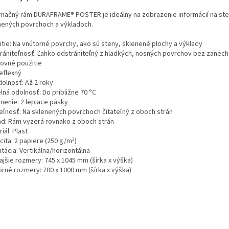
rmačný rám DURAFRAME® POSTER je ideálny na zobrazenie informácií na st
nených povrchoch a výkladoch.
itie: Na vnútorné povrchy, ako sú steny, sklenené plochy a výklady
rániteľnosť: Ľahko odstrániteľný z hladkých, nosných povrchov bez zanech
ovné použitie
eflexný
dolnosť: Až 2 roky
lná odolnosť: Do približne 70 °C
nenie: 2 lepiace pásky
teľnosť: Na sklenených povrchoch čitateľný z oboch strán
ad: Rám vyzerá rovnako z oboch strán
iál: Plast
ita: 2 papiere (250 g/m²)
tácia: Vertikálna/horizontálna
ajšie rozmery: 745 x 1045 mm (šírka x výška)
orné rozmery: 700 x 1000 mm (šírka x výška)