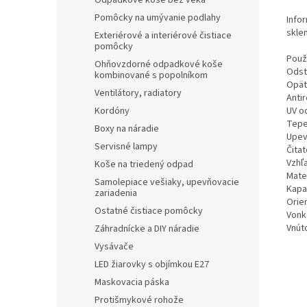
Odpadkové koše bez veka
Pomôcky na umývanie podlahy
Info
skle
Exteriérové a interiérové čistiace
pomôcky
Použ
Ohňovzdorné odpadkové koše
Odst
kombinované s popolníkom
Opät
Ventilátory, radiatory
Antir
UV o
Kordóny
Tepe
Boxy na náradie
Upev
Servisné lampy
Čita
Vzhľ
Koše na triedený odpad
Mater
Samolepiace vešiaky, upevňovacie
Kapac
zariadenia
Orien
Ostatné čistiace pomôcky
Vonk
Vnút
Záhradnícke a DIY náradie
Vysávače
LED žiarovky s objímkou E27
Maskovacia páska
Protišmykové rohože