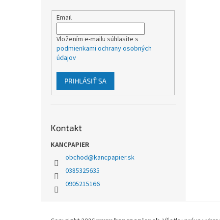
Email
Vložením e-mailu súhlasíte s
podmienkami ochrany osobných
údajov
PRIHLÁSIŤ SA
Kontakt
KANCPAPIER
obchod
@
kancpapier.sk
0385325635
0905215166
Z
á