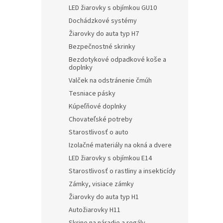
LED žiarovky s objímkou GU10
Dochádzkové systémy
Žiarovky do auta typ H7
Bezpečnostné skrinky
Bezdotykové odpadkové koše a
doplnky
Valček na odstránenie čmúh
Tesniace pásky
Kúpeľňové doplnky
Chovateľské potreby
Starostlivosť o auto
Izolačné materiály na okná a dvere
LED žiarovky s objímkou E14
Starostlivosť o rastliny a insekticídy
Zámky, visiace zámky
Žiarovky do auta typ H1
Autožiarovky H11