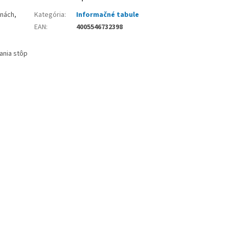
enách,
Kategória
:
Informačné tabule
EAN
:
4005546732398
ania stôp