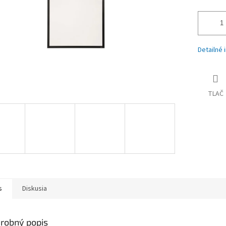
Detailné 
TLAČ
s
Diskusia
robný popis