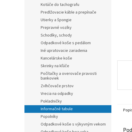
Kotúče do tachografu
Predlžovacie káble a prepínače
Utierky a špongie
Prepravné vozíky
Schodíky, schody
Odpadkové koše s pedálom
Iné upratovacie zariadenia
Kancelárske koše
Skrinky na kľúče
Počítačky a overovače pravosti
bankoviek
Zvlhčovače prstov
Vrecia na odpadky
Pokladničky
Informačné tabule
Popi
Popolníky
Odpadkové koše s výkyvným vekom
Pod