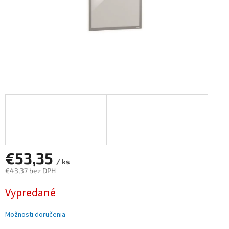
€53,35
/ ks
€43,37 bez DPH
Jednotková
Vypredané
cena:
Možnosti doručenia