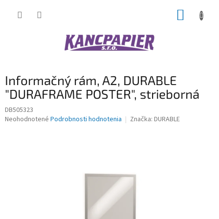
Prejsť
NÁKUP
na
obsah
KOŠÍK
Informačný rám, A2, DURABLE
"DURAFRAME POSTER", strieborná
DB505323
Priemerné
Neohodnotené
Podrobnosti hodnotenia
Značka:
DURABLE
hodnotenie
produktu
je
0,0
z
5
hviezdičiek.