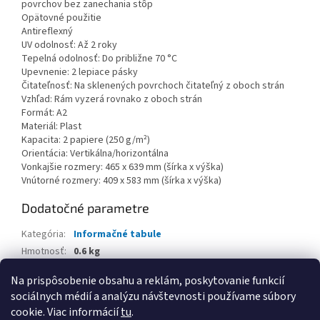
povrchov bez zanechania stôp
Opätovné použitie
Antireflexný
UV odolnosť: Až 2 roky
Tepelná odolnosť: Do približne 70 °C
Upevnenie: 2 lepiace pásky
Čitateľnosť: Na sklenených povrchoch čitateľný z oboch strán
Vzhľad: Rám vyzerá rovnako z oboch strán
Formát: A2
Materiál: Plast
Kapacita: 2 papiere (250 g/m²)
Orientácia: Vertikálna/horizontálna
Vonkajšie rozmery: 465 x 639 mm (šírka x výška)
Vnútorné rozmery: 409 x 583 mm (šírka x výška)
Dodatočné parametre
Kategória
:
Informačné tabule
Hmotnosť
:
0.6 kg
EAN
:
4005546732428
Na prispôsobenie obsahu a reklám, poskytovanie funkcií
sociálnych médií a analýzu návštevnosti používame súbory
Z
cookie. Viac informácií
tu
.