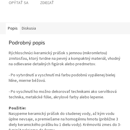
OPÝTAŤ SA
ZDIEĽAŤ
Popis
Diskusia
Podrobný popis
Rýchloschnúci keramický prášok s jemnou (mikromletou)
zrnitosťou, ktorý tvrdne na pevný a kompaktný materiál, vhodný
na odlievanie detailných figúrok alebo predmetov.
- Po vytvrdnutí a vyschnutí má farbu podobnú vypálenej bielej
hlíne, mierne béžovú.
- Po vyschnutí ho možno dekorovať technikami ako servítková
technika, metalické fólie, akrylové farby alebo lepenie.
Použitie:
Nasypeme keramický prášok do studenej vody, až kým vodu
úplne nevsaje, a premiešame na homogénnu hmotu (približne 3
diely keramického prášku ku 1 dielu vody). Krémovitú zmes do 3-