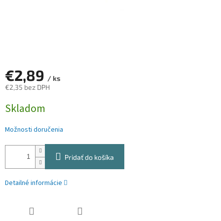
€2,89
/ ks
€2,35 bez DPH
Jednotková
Skladom
cena:
Možnosti doručenia
Pridať do košíka
Detailné informácie