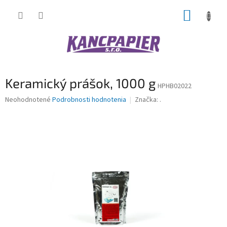
Prejsť
NÁKUP
na
obsah
KOŠÍK
Keramický prášok, 1000 g
HPHB02022
Priemerné
Neohodnotené
Podrobnosti hodnotenia
Značka:
.
hodnotenie
produktu
je
0,0
z
5
hviezdičiek.