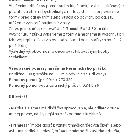
8 minút nalejeme do formy.
Vtlačením odtlačkov pomocou textúr, čipiek, textilu, silikónových
pečiatok alebo hrubých žilnatých listov, ktoré sa pripevnia do
formy pred odlievaním alebo vtlačia do povrchu po odliatí,
môžeme vytvoriť zaujímavé vzory.
Zmes je možné spracovať do 2-5 minút. Po 15-30 minútach
vytvrdnutú figúrku vyberieme z formy a necháme ju vyschnúť pri
izbovej teplote (v závislosti od veľkosti od niekoľkých hodín až
po 1-2 dni).
Výsledný výrobok možno dekorovať ľubovoľnými hobby
technikami.
Všeobecné pomery miešania keramického prášku:
Približne 300 g prášku na 100 ml vody (alebo 1 dl vody).
Pomerný pomer (g/100 ml): 270-320
Pomerný pomer voda:keramický prášok: 0,34-0,36
Dôležité!
- Riedkejšia zmes má dlhší čas spracovania, ale odliatok bude
menej pevný, náchylnejší na poškodenie a krehkejší.
- Pri miešaní môže dôjsť k vzniku tmavších/šedých škvŕn alebo
asi 1 mm veľkých oblastí, prípadne mierne žltkastého odtieňa,