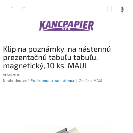
Prejsť
NÁKUP
na
obsah
KOŠÍK
Klip na poznámky, na nástennú
prezentačnú tabuľu tabuľu,
magnetický, 10 ks, MAUL
VLM62630
Priemerné
Neohodnotené
Podrobnosti hodnotenia
Značka:
MAUL
hodnotenie
produktu
je
0,0
z
5
hviezdičiek.