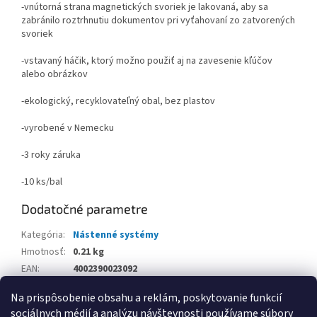
-vnútorná strana magnetických svoriek je lakovaná, aby sa
zabránilo roztrhnutiu dokumentov pri vyťahovaní zo zatvorených
svoriek
-vstavaný háčik, ktorý možno použiť aj na zavesenie kľúčov
alebo obrázkov
-ekologický, recyklovateľný obal, bez plastov
-vyrobené v Nemecku
-3 roky záruka
-10 ks/bal
Dodatočné parametre
Kategória
:
Nástenné systémy
Hmotnosť
:
0.21 kg
EAN
:
4002390023092
Balenie
:
Na prispôsobenie obsahu a reklám, poskytovanie funkcií
sociálnych médií a analýzu návštevnosti používame súbory