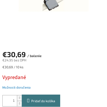
€30,69
/ balenie
€24,95 bez DPH
Jednotková
€30,69 / 10 ks
cena:
Vypredané
Možnosti doručenia
Pridať do košíka