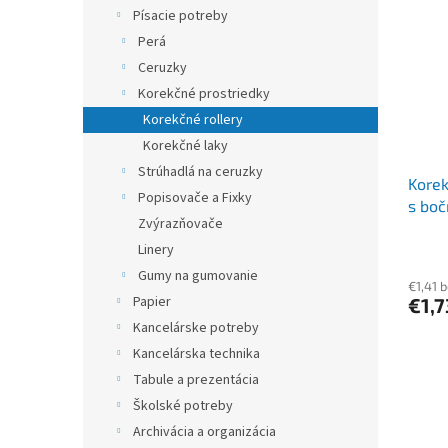
r
p
Písacie potreby
o
i
Perá
d
s
u
Ceruzky
p
k
Korekčné prostriedky
r
t
o
Korekčné rollery
o
d
Korekčné laky
v
u
Strúhadlá na ceruzky
Korek
k
Popisovače a Fixky
s bo
t
Zvýrazňovače
o
Linery
v
Gumy na gumovanie
€1,41 
Papier
€1,
Kancelárske potreby
Kancelárska technika
Tabule a prezentácia
Školské potreby
Archivácia a organizácia