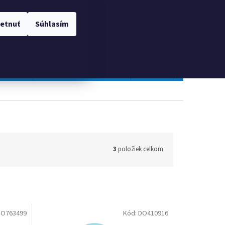
 OSOBNÝCH ÚDAJOV
Prihlásenie
etnuť
Súhlasím
NÁKUPNÝ
Prázdny košík
KOŠÍK
TOPGAL
Gastro a obalový materiál
Tlačivá
Obchodné po
3
položiek celkom
DO763499
Kód:
DO410916