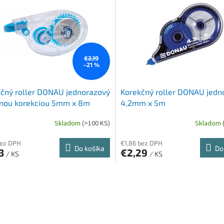
€2,19
–21 %
čný roller DONAU jednorazový
Korekčný roller DONAU jedn
čnou korekciou 5mm x 8m
4,2mm x 5m
Skladom
(>100 KS)
Skladom
bez DPH
€1,86 bez DPH
Do košíka
Do
73
€2,29
/ KS
/ KS
O
v
l
á
d
a