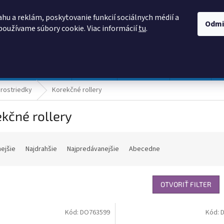
AKO NAKUPOVAŤ
OBCHODNÉ PODMIENKY
PODMIENKY OCHRANY
hu a reklám, poskytovanie funkcií sociálnych médií a
Odmi
používame súbory cookie. Viac informácií
tu
.
HĽADAŤ
Prevádzka a údržba
Nábytok
Centropen
DONAU
rostriedky
Korekčné rollery
kčné rollery
nejšie
Najdrahšie
Najpredávanejšie
Abecedne
OTVORIŤ FILTER
Kód:
DO763599
Kód: