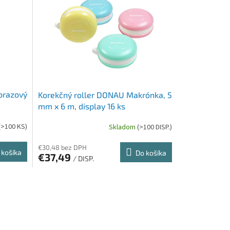
orazový
Korekčný roller DONAU Makrónka, 5
mm x 6 m, display 16 ks
(>100 KS)
Skladom
(>100 DISP.)
€30,48 bez DPH
 košíka
Do košíka
€37,49
/ DISP.