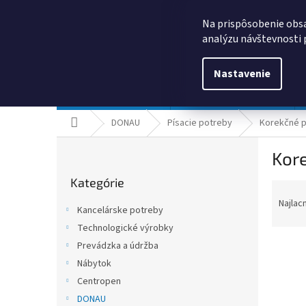
Prejsť
0385325635
obchod@kancpapier.sk
na
Na prispôsobenie obsa
obsah
analýzu návštevnosti 
Nastavenie
Kancelárske potreby
Technologické výrobky
Domov
DONAU
Písacie potreby
Korekčné p
B
Kore
o
Preskočiť
č
Kategórie
kategórie
R
n
a
ý
Najlac
Kancelárske potreby
d
p
Technologické výrobky
e
a
n
Prevádzka a údržba
n
i
e
Nábytok
e
l
Centropen
V
p
ý
DONAU