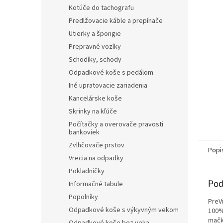
Kotúče do tachografu
Predlžovacie káble a prepínače
Utierky a špongie
Prepravné vozíky
Schodíky, schody
Odpadkové koše s pedálom
Iné upratovacie zariadenia
Kancelárske koše
Skrinky na kľúče
Počítačky a overovače pravosti
bankoviek
Zvlhčovače prstov
Popi
Vrecia na odpadky
Pokladničky
Pod
Informačné tabule
Popolníky
PreV
Odpadkové koše s výkyvným vekom
100%
mačk