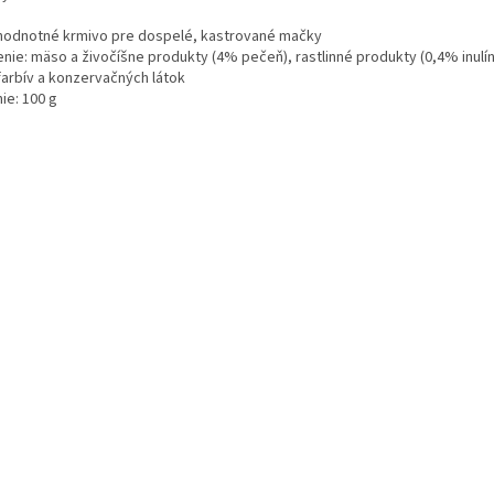
hodnotné krmivo pre dospelé, kastrované mačky
enie: mäso a živočíšne produkty (4% pečeň), rastlinné produkty (0,4% inulín
farbív a konzervačných látok
ie: 100 g