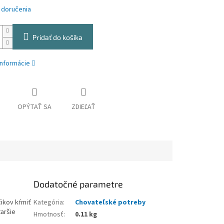
 doručenia
Pridať do košíka
informácie
OPÝTAŤ SA
ZDIEĽAŤ
Dodatočné parametre
čikov kŕmiť
Kategória
:
Chovateľské potreby
aršie
Hmotnosť
:
0.11 kg