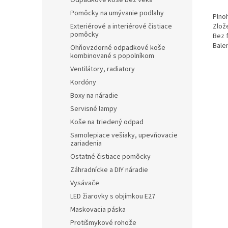
Odpadkové koše bez veka
Pomôcky na umývanie podlahy
Plno
Exteriérové a interiérové čistiace
Zlož
pomôcky
Bez 
Balen
Ohňovzdorné odpadkové koše
kombinované s popolníkom
Ventilátory, radiatory
Kordóny
Boxy na náradie
Servisné lampy
Koše na triedený odpad
Samolepiace vešiaky, upevňovacie
zariadenia
Ostatné čistiace pomôcky
Záhradnícke a DIY náradie
Vysávače
LED žiarovky s objímkou E27
Maskovacia páska
Protišmykové rohože