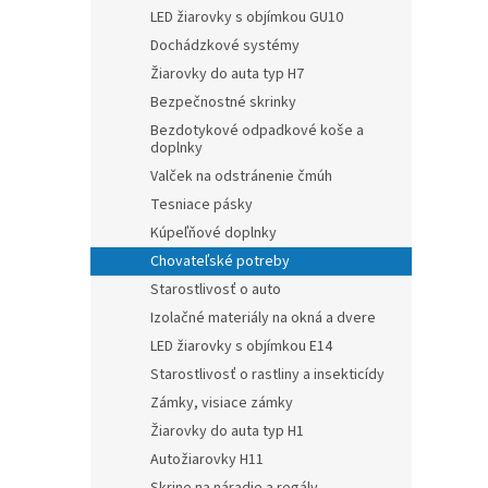
LED žiarovky s objímkou GU10
Dochádzkové systémy
Žiarovky do auta typ H7
Bezpečnostné skrinky
Bezdotykové odpadkové koše a
doplnky
Valček na odstránenie čmúh
Tesniace pásky
Kúpeľňové doplnky
Chovateľské potreby
Starostlivosť o auto
Izolačné materiály na okná a dvere
LED žiarovky s objímkou E14
Starostlivosť o rastliny a insekticídy
Zámky, visiace zámky
Žiarovky do auta typ H1
Autožiarovky H11