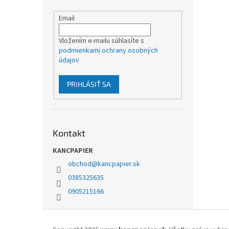
Email
Vložením e-mailu súhlasíte s
podmienkami ochrany osobných
údajov
PRIHLÁSIŤ SA
Kontakt
KANCPAPIER
obchod
@
kancpapier.sk
0385325635
0905215166
Z
á