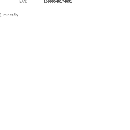
EAN
:
15999546174691
), minerály