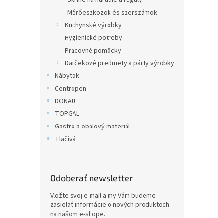
Skrine na náradie a regály
Mérőeszközök és szerszámok
Kuchynské výrobky
Hygienické potreby
Pracovné pomôcky
Darčekové predmety a párty výrobky
Nábytok
Centropen
DONAU
TOPGAL
Gastro a obalový materiál
Tlačivá
Odoberať newsletter
Vložte svoj e-mail a my Vám budeme
zasielať informácie o nových produktoch
na našom e-shope.