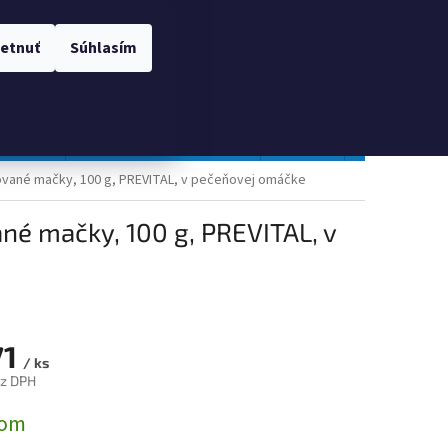
 OSOBNÝCH ÚDAJOV
Prihlásenie
etnuť
Súhlasím
NÁKUPNÝ
Prázdny košík
KOŠÍK
TOPGAL
Gastro a obalový materiál
Tlačivá
Obchodné po
rované mačky, 100 g, PREVITAL, v pečeňovej omáčke
ané mačky, 100 g, PREVITAL, v
71
/ ks
ez DPH
ová
dom