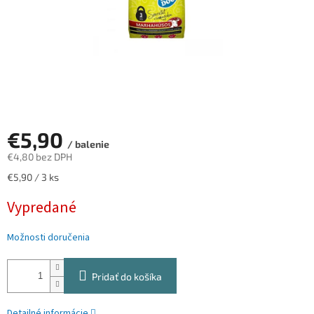
€5,90
/ balenie
€4,80 bez DPH
Jednotková
€5,90 / 3 ks
cena:
Vypredané
Možnosti doručenia
Pridať do košíka
Detailné informácie