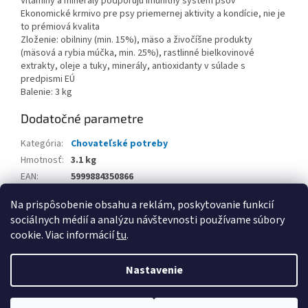
Vitamíny a minerály podporujú imunitný systém psov
Ekonomické krmivo pre psy priemernej aktivity a kondície, nie je
to prémiová kvalita
Zloženie: obilniny (min. 15%), mäso a živočíšne produkty
(mäsová a rybia múčka, min. 25%), rastlinné bielkovinové
extrakty, oleje a tuky, minerály, antioxidanty v súlade s
predpismi EÚ
Balenie: 3 kg
Dodatočné parametre
Kategória
:
Chovateľské potreby
Hmotnosť
:
3.1 kg
EAN
:
5999884350866
Balenie
:
Na prispôsobenie obsahu a reklám, poskytovanie funkcií
sociálnych médií a analýzu návštevnosti používame súbory
Z
cookie. Viac informácií
tu
.
á
Vytvoril Shoptet
p
Nastavenie
ä
t
Copyright 2026
www.kancpapier.sk
. Všetky práva vyhradené.