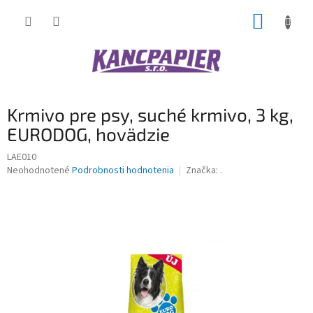
Prejsť
NÁKUP
na
obsah
KOŠÍK
Krmivo pre psy, suché krmivo, 3 kg,
EURODOG, hovädzie
LAE010
Priemerné
Neohodnotené
Podrobnosti hodnotenia
Značka:
.
hodnotenie
produktu
je
0,0
z
5
hviezdičiek.