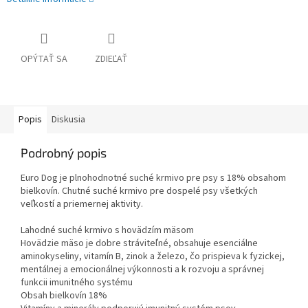
OPÝTAŤ SA
ZDIEĽAŤ
Popis
Diskusia
Podrobný popis
Euro Dog je plnohodnotné suché krmivo pre psy s 18% obsahom
bielkovín. Chutné suché krmivo pre dospelé psy všetkých
veľkostí a priemernej aktivity.
Lahodné suché krmivo s hovädzím mäsom
Hovädzie mäso je dobre stráviteľné, obsahuje esenciálne
aminokyseliny, vitamín B, zinok a železo, čo prispieva k fyzickej,
mentálnej a emocionálnej výkonnosti a k rozvoju a správnej
funkcii imunitného systému
Obsah bielkovín 18%