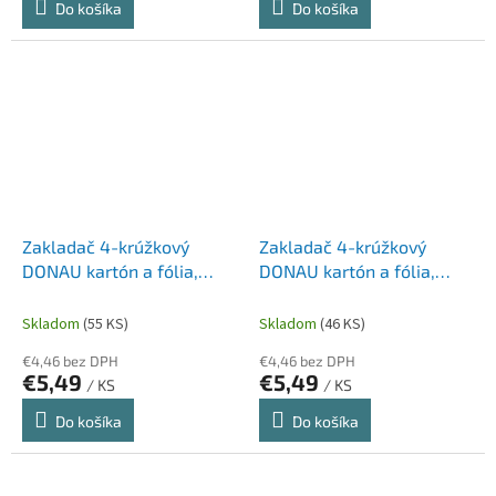
Do košíka
Do košíka
Zakladač 4-krúžkový
Zakladač 4-krúžkový
DONAU kartón a fólia,
DONAU kartón a fólia,
A4/4R/20 mm, žltý
A4/4R/25 mm, červený
Skladom
(55 KS)
Skladom
(46 KS)
€4,46 bez DPH
€4,46 bez DPH
€5,49
€5,49
/ KS
/ KS
Do košíka
Do košíka