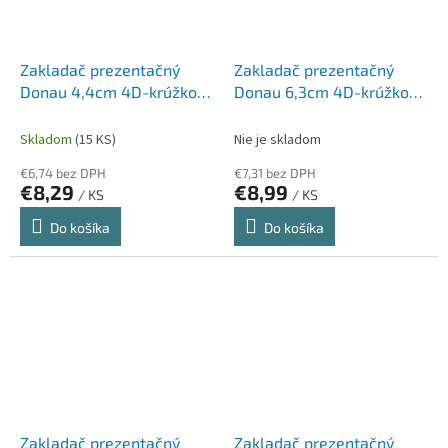
Zakladač prezentačný
Zakladač prezentačný
Donau 4,4cm 4D-krúžkový
Donau 6,3cm 4D-krúžkový
modrý
biely
Skladom
(15 KS)
Nie je skladom
€6,74 bez DPH
€7,31 bez DPH
€8,29
€8,99
/ KS
/ KS
Do košíka
Do košíka
Zakladač prezentačný
Zakladač prezentačný