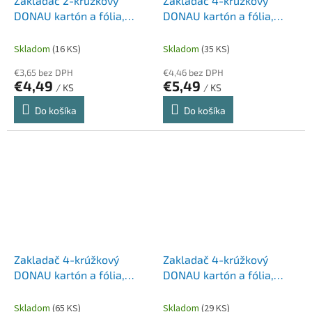
Zakladač 2-krúžkový
Zakladač 4-krúžkový
DONAU kartón a fólia,
DONAU kartón a fólia,
A4/2R/20 mm,
A4/4R/20 mm, červený
tmavomodrý
Skladom
(16 KS)
Skladom
(35 KS)
€3,65 bez DPH
€4,46 bez DPH
€4,49
€5,49
/ KS
/ KS
Do košíka
Do košíka
Zakladač 4-krúžkový
Zakladač 4-krúžkový
DONAU kartón a fólia,
DONAU kartón a fólia,
A4/4R/20 mm, čierny
A4/4R/20 mm, modrý
Skladom
(65 KS)
Skladom
(29 KS)