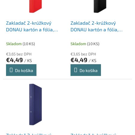
p
k
r
t
o
o
d
Zakladač 2-krúžkový
Zakladač 2-krúžkový
v
u
DONAU kartón a fólia,
DONAU kartón a fólia,
k
A4/2R/20 mm, červený
A4/2R/20 mm, čierny
t
Skladom
(10 KS)
Skladom
(10 KS)
o
€3,65 bez DPH
€3,65 bez DPH
v
€4,49
€4,49
/ KS
/ KS
Do košíka
Do košíka