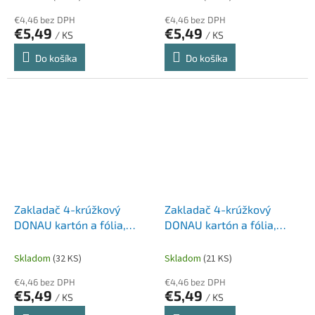
€4,46 bez DPH
€4,46 bez DPH
€5,49
€5,49
/ KS
/ KS
Do košíka
Do košíka
Zakladač 4-krúžkový
Zakladač 4-krúžkový
DONAU kartón a fólia,
DONAU kartón a fólia,
A4/4R/20 mm,
A4/4R/20 mm, zelený
tmavomodrý
Skladom
(32 KS)
Skladom
(21 KS)
€4,46 bez DPH
€4,46 bez DPH
€5,49
€5,49
/ KS
/ KS