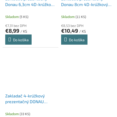
Donau 6,3cm 4D-krúžkový
Donau 8cm 4D-krúžkový
modrý
biely
Skladom
(5 KS)
Skladom
(11 KS)
€7,31 bez DPH
€8,53 bez DPH
€8,99
€10,49
/ KS
/ KS
Do košíka
Do košíka
Zakladač 4-krúžkový
prezentačný DONAU
kartón/PP, A4/4RD/65,
biely
Skladom
(33 KS)