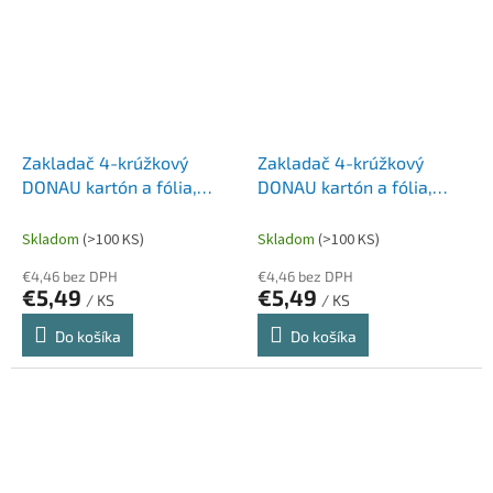
Zakladač 4-krúžkový
Zakladač 4-krúžkový
DONAU kartón a fólia,
DONAU kartón a fólia,
A4/4R/25 mm, čierny
A4/4R/25 mm, modrý
Skladom
(>100 KS)
Skladom
(>100 KS)
€4,46 bez DPH
€4,46 bez DPH
€5,49
€5,49
/ KS
/ KS
Do košíka
Do košíka