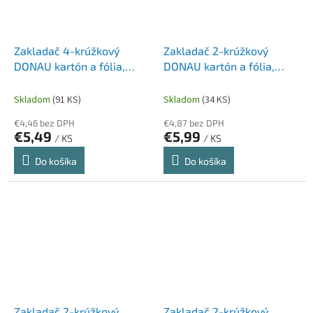
Zakladač 4-krúžkový
Zakladač 2-krúžkový
DONAU kartón a fólia,
DONAU kartón a fólia,
A4/4R/25 mm, zelený
A4/2R/25 mm, červený
Skladom
(91 KS)
Skladom
(34 KS)
€4,46 bez DPH
€4,87 bez DPH
€5,49
€5,99
/ KS
/ KS
Do košíka
Do košíka
Zakladač 2-krúžkový
Zakladač 2-krúžkový