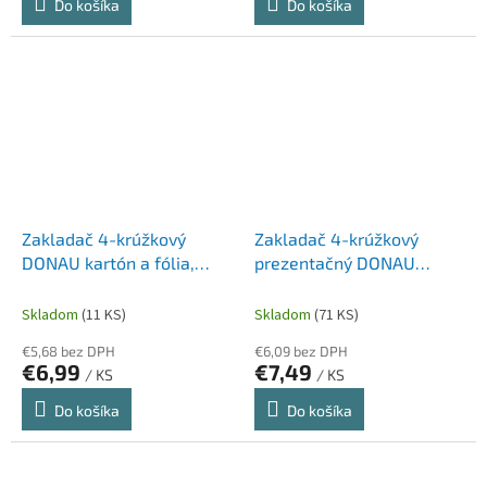
Do košíka
Do košíka
Zakladač 4-krúžkový
Zakladač 4-krúžkový
DONAU kartón a fólia,
prezentačný DONAU
A4/4RD/30mm, zelený
kartón/PP, A4/4RD/16,
biely
Skladom
(11 KS)
Skladom
(71 KS)
€5,68 bez DPH
€6,09 bez DPH
€6,99
€7,49
/ KS
/ KS
Do košíka
Do košíka