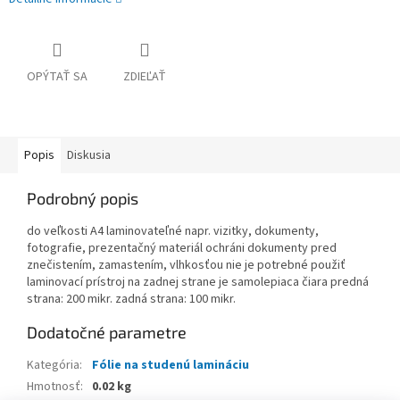
OPÝTAŤ SA
ZDIEĽAŤ
Popis
Diskusia
Podrobný popis
do veľkosti A4 laminovateľné napr. vizitky, dokumenty,
fotografie, prezentačný materiál ochráni dokumenty pred
znečistením, zamastením, vlhkosťou nie je potrebné použiť
laminovací prístroj na zadnej strane je samolepiaca čiara predná
strana: 200 mikr. zadná strana: 100 mikr.
Dodatočné parametre
Kategória
:
Fólie na studenú lamináciu
Hmotnosť
:
0.02 kg