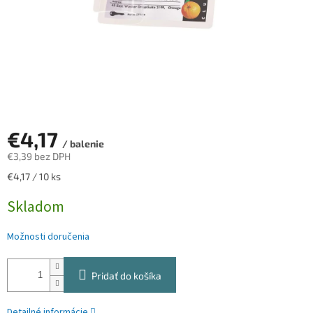
€4,17
/ balenie
€3,39 bez DPH
Jednotková
€4,17 / 10 ks
cena:
Skladom
Možnosti doručenia
Pridať do košíka
Detailné informácie