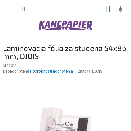
Prejsť
NÁKUP
na
obsah
KOŠÍK
Laminovacia fólia za studena 54x86
mm, DJOIS
3L11011
Priemerné
Neohodnotené
Podrobnosti hodnotenia
Značka:
DJOIS
hodnotenie
produktu
je
0,0
z
5
hviezdičiek.