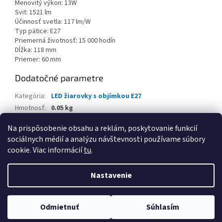
Menovitý výkon: 13W
Svit: 1521 lm
Účinnosť svetla: 117 lm/W
Typ pätice: E27
Priemerná životnosť: 15 000 hodín
Dĺžka: 118 mm
Priemer: 60 mm
Dodatočné parametre
Kategória
:
LED žiarovky s objímkou E27
Hmotnosť
:
0.05 kg
EAN
:
4052899973428
Na prispôsobenie obsahu a reklám, poskytovanie funkcií
sociálnych médií a analýzu návštevnosti používame súbory
Z
cookie. Viac informácií
tu
.
á
Vytvoril Shoptet
p
Nastavenie
ä
t
Copyright 2026
www.kancpapier.sk
. Všetky práva vyhradené.
i
Odmietnuť
Súhlasím
Upraviť nastavenie cookies
e