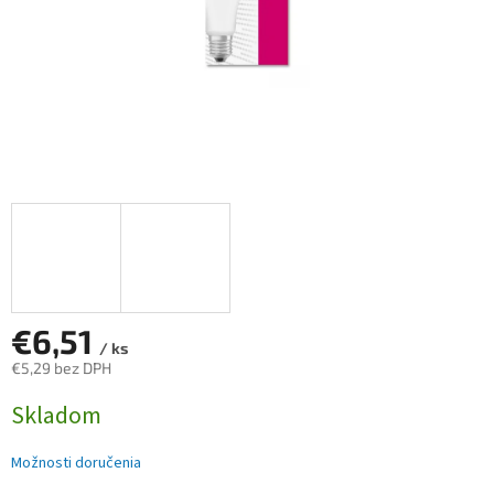
€6,51
/ ks
€5,29 bez DPH
Jednotková
Skladom
cena:
Možnosti doručenia