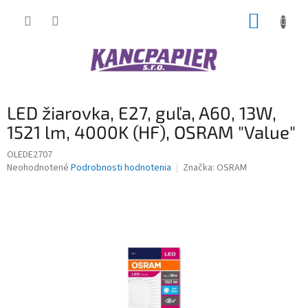
Prejsť
NÁKUP
na
obsah
KOŠÍK
LED žiarovka, E27, guľa, A60, 13W,
1521 lm, 4000K (HF), OSRAM "Value"
OLEDE2707
Priemerné
Neohodnotené
Podrobnosti hodnotenia
Značka:
OSRAM
hodnotenie
produktu
je
0,0
z
5
hviezdičiek.