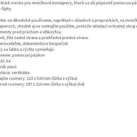
stické vrecko pre mriežkové kontajnery, ktoré sa dá pripevniť pomocou pá
 šípky.
itie: na dlhodobé používanie, napríklad v skladoch a prepravkách, na mrie
ajneroch, vhodné aj na vonkajšie použitie, pretože skladací ochranný okraj 
menty pred prachom a vlhkosťou.
né, žltá zadná strana a priehľadná predná strana.
erovateľné, dokumentovo bezpečné.
y sa ľahko a rýchlo vymieňajú.
nenie: pomocou pásikov
át: A4
iál: plast
tácia: vertikálna
ajšie rozmery: 223 x 530 mm (šírka x výška)
rné rozmery: 297 x 210 mm (šírka x výška) (A4)