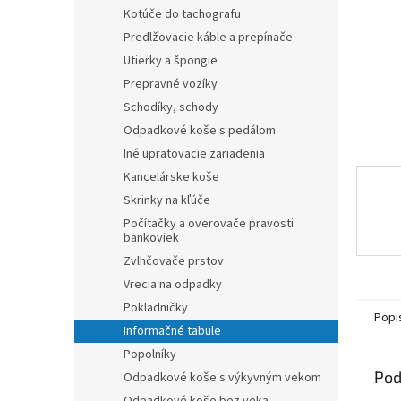
Kotúče do tachografu
Predlžovacie káble a prepínače
Utierky a špongie
Prepravné vozíky
Schodíky, schody
Odpadkové koše s pedálom
Iné upratovacie zariadenia
Kancelárske koše
Skrinky na kľúče
Počítačky a overovače pravosti
bankoviek
Zvlhčovače prstov
Vrecia na odpadky
Pokladničky
Popi
Informačné tabule
Popolníky
Pod
Odpadkové koše s výkyvným vekom