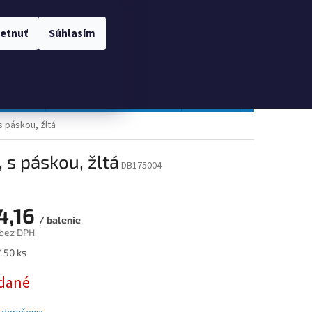
 OSOBNÝCH ÚDAJOV
Prihlásenie
etnuť
Súhlasím
NÁKUPNÝ
Prázdny košík
KOŠÍK
TOPGAL
Gastro a obalový materiál
Tlačivá
Obchodné po
s páskou, žltá
 s páskou, žltá
DB175004
4,16
/ balenie
 bez DPH
ová
 50 ks
dané