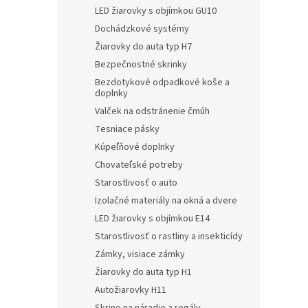
LED žiarovky s objímkou GU10
Dochádzkové systémy
Žiarovky do auta typ H7
Bezpečnostné skrinky
Bezdotykové odpadkové koše a
doplnky
Valček na odstránenie čmúh
Tesniace pásky
Kúpeľňové doplnky
Chovateľské potreby
Starostlivosť o auto
Izolačné materiály na okná a dvere
LED žiarovky s objímkou E14
Starostlivosť o rastliny a insekticídy
Zámky, visiace zámky
Žiarovky do auta typ H1
Autožiarovky H11