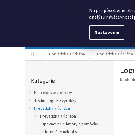
Prejsť
0385325635
obchod@kancpapier.sk
na
Na prispôsobenie obsa
obsah
analýzu návštevnosti 
Nastavenie
Kancelárske potreby
Technologické výrobky
Domov
Prevádzka a údržba
Prevádzka a údržba
B
Logi
o
Preskočiť
č
Priemer
Neohod
Kategórie
kategórie
n
hodnote
ý
produkt
Kancelárske potreby
p
je
Technologické výrobky
0,0
a
z
Prevádzka a údržba
n
5
e
Prevádzka a údržba
hviezdič
l
Upevnovacie hmoty a pomôcky
Informačné nálepky