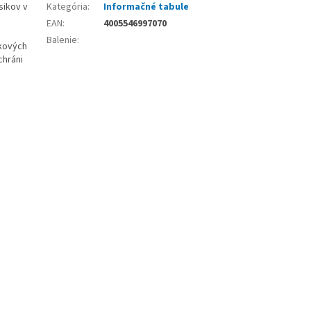
sikov v
Kategória
:
Informačné tabule
EAN
:
4005546997070
Balenie
:
žkových
chráni