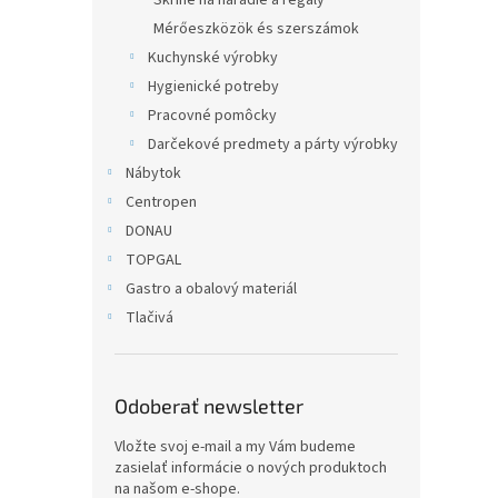
Skrine na náradie a regály
Mérőeszközök és szerszámok
Kuchynské výrobky
Hygienické potreby
Pracovné pomôcky
Darčekové predmety a párty výrobky
Nábytok
Centropen
DONAU
TOPGAL
Gastro a obalový materiál
Tlačivá
Odoberať newsletter
Vložte svoj e-mail a my Vám budeme
zasielať informácie o nových produktoch
na našom e-shope.