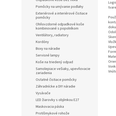
Odpadkové koše bez veka
Logi
Pomôcky na umývanie podlahy
tvare
Exteriérové a interiérové čistiace
Použ
pomôcky
kont
Ohňovzdorné odpadkové koše
doku
kombinované s popolníkom
Odol
Ventilátory, radiatory
Sken
Vložk
Kordóny
Upev
Boxy na náradie
Form
Servisné lampy
Mater
Orien
Koše na triedený odpad
Vonk
Samolepiace vešiaky, upevňovacie
Vnúto
zariadenia
Ostatné čistiace pomôcky
Záhradnícke a DIY náradie
Vysávače
LED žiarovky s objímkou E27
Maskovacia páska
Protišmykové rohože