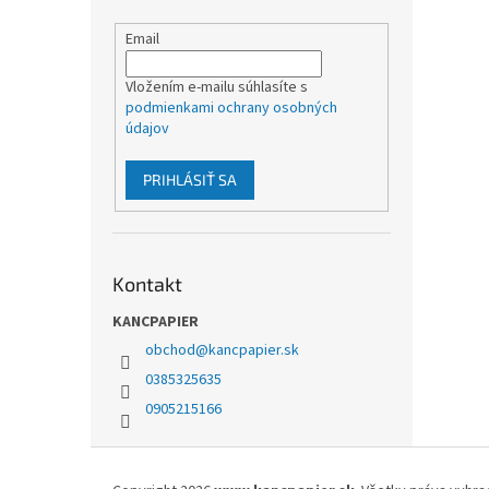
Email
Vložením e-mailu súhlasíte s
podmienkami ochrany osobných
údajov
PRIHLÁSIŤ SA
Kontakt
KANCPAPIER
obchod
@
kancpapier.sk
0385325635
0905215166
Z
á