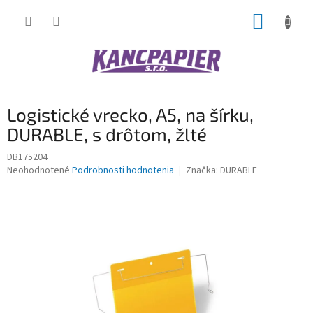
Prejsť
NÁKUP
na
obsah
KOŠÍK
Logistické vrecko, A5, na šírku,
DURABLE, s drôtom, žlté
DB175204
Priemerné
Neohodnotené
Podrobnosti hodnotenia
Značka:
DURABLE
hodnotenie
produktu
je
0,0
z
5
hviezdičiek.