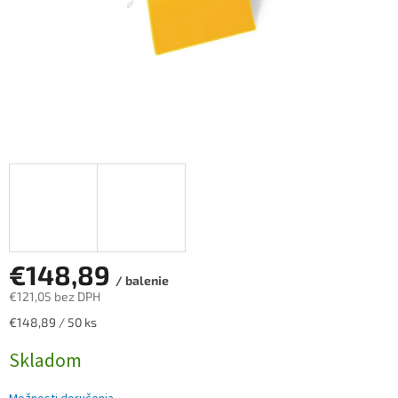
€148,89
/ balenie
€121,05 bez DPH
Jednotková
€148,89 / 50 ks
cena:
Skladom