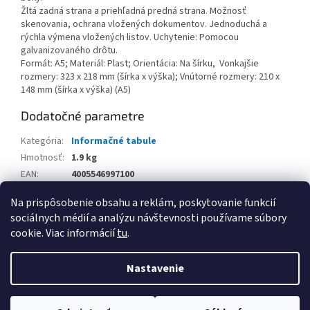
Žltá zadná strana a priehľadná predná strana. Možnosť
skenovania, ochrana vložených dokumentov. Jednoduchá a
rýchla výmena vložených listov. Uchytenie: Pomocou
galvanizovaného drôtu.
Formát: A5; Materiál: Plast; Orientácia: Na šírku, Vonkajšie
rozmery: 323 x 218 mm (šírka x výška); Vnútorné rozmery: 210 x
148 mm (šírka x výška) (A5)
Dodatočné parametre
Kategória
:
Informačné tabule
Hmotnosť
:
1.9 kg
EAN
:
4005546997100
Balenie
:
Na prispôsobenie obsahu a reklám, poskytovanie funkcií
sociálnych médií a analýzu návštevnosti používame súbory
Z
cookie. Viac informácií
tu
.
á
Vytvoril Shoptet
p
Nastavenie
ä
t
Copyright 2026
www.kancpapier.sk
. Všetky práva vyhradené.
i