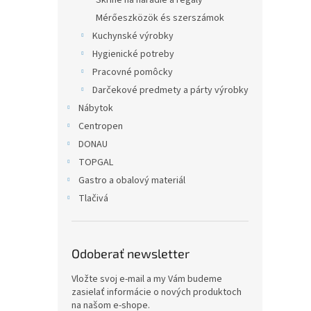
Skrine na náradie a regály
Mérőeszközök és szerszámok
Kuchynské výrobky
Hygienické potreby
Pracovné pomôcky
Darčekové predmety a párty výrobky
Nábytok
Centropen
DONAU
TOPGAL
Gastro a obalový materiál
Tlačivá
Odoberať newsletter
Vložte svoj e-mail a my Vám budeme
zasielať informácie o nových produktoch
na našom e-shope.