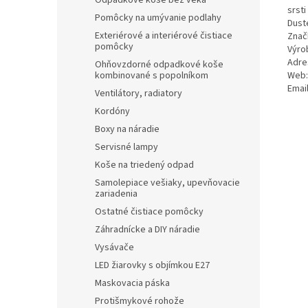
Odpadkové koše bez veka
srsti
Pomôcky na umývanie podlahy
Dust
Exteriérové a interiérové čistiace
Znač
pomôcky
Výro
Adres
Ohňovzdorné odpadkové koše
kombinované s popolníkom
Web:
Emai
Ventilátory, radiatory
Kordóny
Boxy na náradie
Servisné lampy
Koše na triedený odpad
Samolepiace vešiaky, upevňovacie
zariadenia
Ostatné čistiace pomôcky
Záhradnícke a DIY náradie
Vysávače
LED žiarovky s objímkou E27
Maskovacia páska
Protišmykové rohože