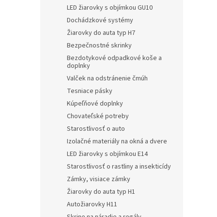
LED žiarovky s objímkou GU10
Dochádzkové systémy
Žiarovky do auta typ H7
Bezpečnostné skrinky
Bezdotykové odpadkové koše a
doplnky
Valček na odstránenie čmúh
Tesniace pásky
Kúpeľňové doplnky
Chovateľské potreby
Starostlivosť o auto
Izolačné materiály na okná a dvere
LED žiarovky s objímkou E14
Starostlivosť o rastliny a insekticídy
Zámky, visiace zámky
Žiarovky do auta typ H1
Autožiarovky H11