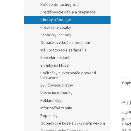
Kotúče do tachografu
Predlžovacie káble a prepínače
Utierky a špongie
Prepravné vozíky
Schodíky, schody
Odpadkové koše s pedálom
Iné upratovacie zariadenia
Kancelárske koše
Skrinky na kľúče
Počítačky a overovače pravosti
bankoviek
Popi
Zvlhčovače prstov
Vrecia na odpadky
Pokladničky
Pod
Informačné tabule
Swif
Popolníky
jemn
Odpadkové koše s výkyvným vekom
Prac
v do