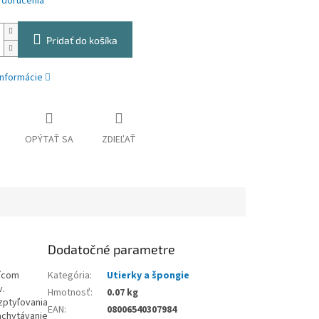
 doručenia
Pridať do košíka
informácie
OPÝTAŤ SA
ZDIEĽAŤ
Dodatočné parametre
sícom
Kategória
:
Utierky a špongie
v.
Hmotnosť
:
0.07 kg
zptyľovania
EAN
:
08006540307984
achytávanie