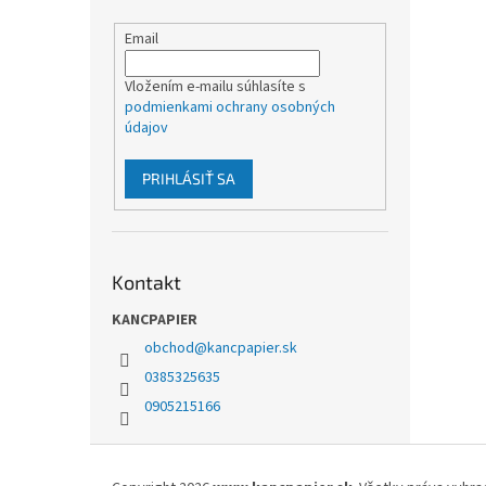
Email
Vložením e-mailu súhlasíte s
podmienkami ochrany osobných
údajov
PRIHLÁSIŤ SA
Kontakt
KANCPAPIER
obchod
@
kancpapier.sk
0385325635
0905215166
Z
á