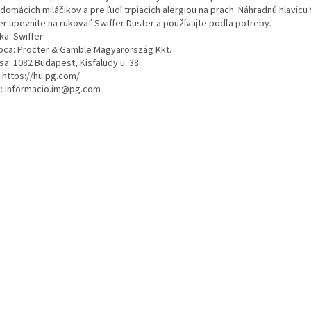
 domácich miláčikov a pre ľudí trpiacich alergiou na prach. Náhradnú hlavicu
er upevnite na rukoväť Swiffer Duster a používajte podľa potreby.
ka: Swiffer
bca: Procter & Gamble Magyarország Kkt.
a: 1082 Budapest, Kisfaludy u. 38.
 https://hu.pg.com/
l: informacio.im@pg.com