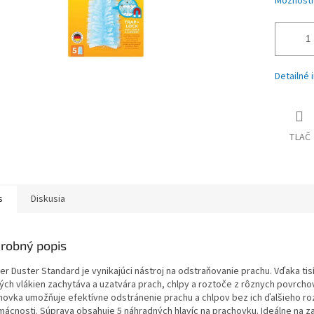
Možnosti
Detailné 
TLAČ
s
Diskusia
robný popis
fer Duster Standard je vynikajúci nástroj na odstraňovanie prachu. Vďaka ti
ých vlákien zachytáva a uzatvára prach, chlpy a roztoče z rôznych povrcho
hovka umožňuje efektívne odstránenie prachu a chlpov bez ich ďalšieho ro
mácnosti. Súprava obsahuje 5 náhradných hlavíc na prachovku. Ideálne na z