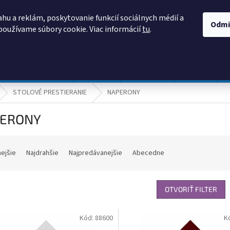
AKO NAKUPOVAŤ
OBCHODNÉ PODMIENKY
PODMIENKY OCHRANY
hu a reklám, poskytovanie funkcií sociálnych médií a
Odmi
používame súbory cookie. Viac informácií
tu
.
HĽADAŤ
Prevádzka a údržba
Nábytok
Centropen
DONAU
STOLOVÉ PRESTIERANIE
NAPERONY
ERONY
nejšie
Najdrahšie
Najpredávanejšie
Abecedne
OTVORIŤ FILTER
Kód:
88600
K