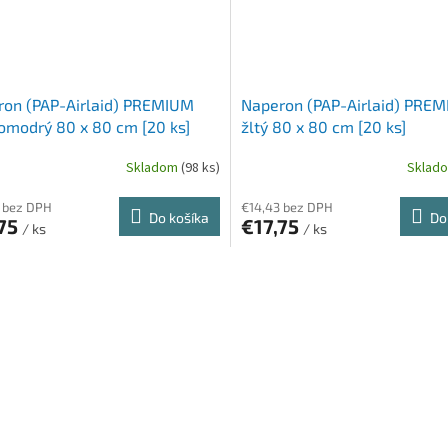
ron (PAP-Airlaid) PREMIUM
Naperon (PAP-Airlaid) PRE
modrý 80 x 80 cm [20 ks]
žltý 80 x 80 cm [20 ks]
Skladom
(98 ks)
Sklad
 bez DPH
€14,43 bez DPH
Do košíka
Do
,75
€17,75
/ ks
/ ks
O
v
l
á
d
a
c
i
e
p