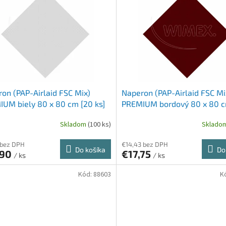
on (PAP-Airlaid FSC Mix)
Naperon (PAP-Airlaid FSC Mi
UM biely 80 x 80 cm [20 ks]
PREMIUM bordový 80 x 80 c
ks]
Skladom
(100 ks)
Sklado
 bez DPH
€14,43 bez DPH
Do košíka
Do
,90
€17,75
/ ks
/ ks
Kód:
88603
K