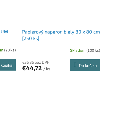
MIUM
Papierový naperon biely 80 x 80 cm
[250 ks]
om
(70 ks)
Skladom
(100 ks)
€36,36 bez DPH
 košíka
Do košíka
€44,72
/ ks