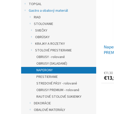
r
p
TOPGAL
o
i
Gastro a obalový materiál
d
s
u
RIAD
p
k
STOLOVANIE
r
t
o
SVIEČKY
o
d
OBRÚSKY
v
u
KRAJKY A ROZETKY
Naper
k
STOLOVÉ PRESTIERANIE
PREMI
t
OBRUSY - rolované
o
OBRUSY (SKLADANÉ)
v
NAPERONY
€11,30
PRESTIERANIE
€13
STREDOVÉ PÁSY - rolované
OBRUSY PREMIUM - rolované
RAUTOVÉ STOLOVÉ SUKIENKY
DEKORÁCIE
OBALOVÉ MATERIÁLY