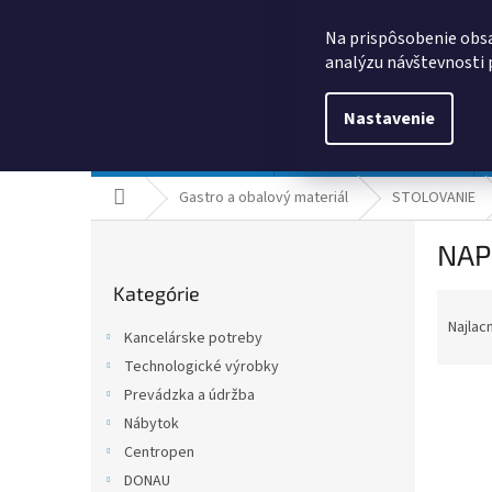
Prejsť
0385325635
obchod@kancpapier.sk
na
Na prispôsobenie obsa
obsah
analýzu návštevnosti 
Nastavenie
Kancelárske potreby
Technologické výrobky
Domov
Gastro a obalový materiál
STOLOVANIE
B
NAP
o
Preskočiť
č
Kategórie
kategórie
R
n
a
ý
Najlac
Kancelárske potreby
d
p
Technologické výrobky
e
a
n
Prevádzka a údržba
n
i
e
Nábytok
e
l
Centropen
V
p
ý
DONAU