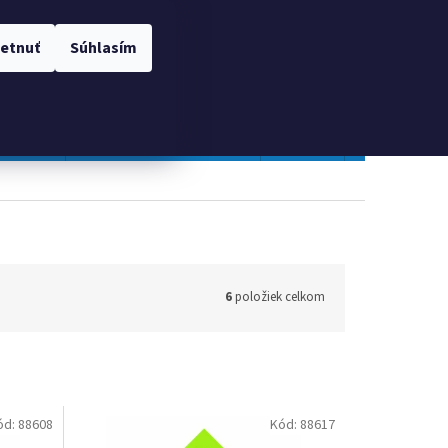
 OSOBNÝCH ÚDAJOV
Prihlásenie
etnuť
Súhlasím
NÁKUPNÝ
Prázdny košík
KOŠÍK
TOPGAL
Gastro a obalový materiál
Tlačivá
Obchodné po
6
položiek celkom
ód:
88608
Kód:
88617