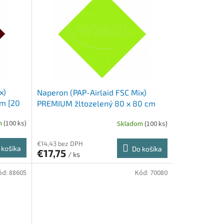
x)
Naperon (PAP-Airlaid FSC Mix)
m [20
PREMIUM žltozelený 80 x 80 cm
[20 ks]
m
(100 ks)
Skladom
(100 ks)
€14,43 bez DPH
 košíka
Do košíka
€17,75
/ ks
ód:
88605
Kód:
70080