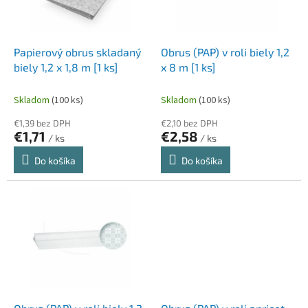
p
k
r
t
o
o
d
Papierový obrus skladaný
Obrus (PAP) v roli biely 1,2
v
u
biely 1,2 x 1,8 m [1 ks]
x 8 m [1 ks]
k
t
Skladom
(100 ks)
Skladom
(100 ks)
o
€1,39 bez DPH
€2,10 bez DPH
v
€1,71
€2,58
/ ks
/ ks
Do košíka
Do košíka