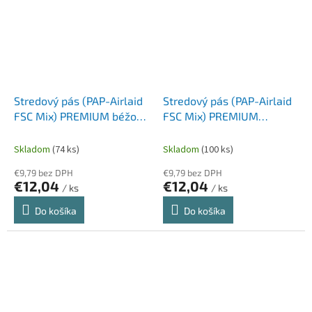
Stredový pás (PAP-Airlaid
Stredový pás (PAP-Airlaid
FSC Mix) PREMIUM béžový
FSC Mix) PREMIUM
40cm x 24m [1 ks]
bordový 40cm x 24m [1 ks]
Skladom
(74 ks)
Skladom
(100 ks)
€9,79 bez DPH
€9,79 bez DPH
€12,04
€12,04
/ ks
/ ks
Do košíka
Do košíka