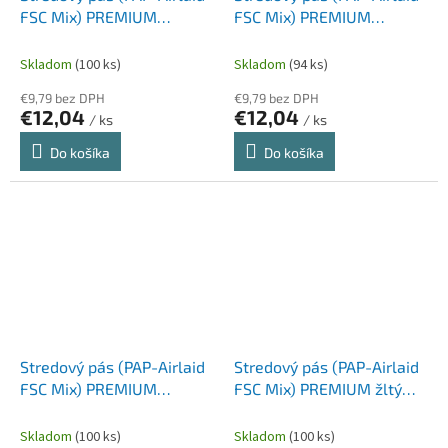
FSC Mix) PREMIUM
FSC Mix) PREMIUM
tmavomodrý 40cm x 24m
tmavozelený 40cm x 24m
[1 ks]
[1 ks]
Skladom
(100 ks)
Skladom
(94 ks)
€9,79 bez DPH
€9,79 bez DPH
€12,04
€12,04
/ ks
/ ks
Do košíka
Do košíka
Stredový pás (PAP-Airlaid
Stredový pás (PAP-Airlaid
FSC Mix) PREMIUM
FSC Mix) PREMIUM žltý
žltozelený 40cm x 24m [1
40cm x 24m [1 ks]
ks]
Skladom
(100 ks)
Skladom
(100 ks)