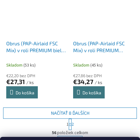
Obrus (PAP-Airlaid FSC
Obrus (PAP-Airlaid FSC
Mix) v roli PREMIUM biely
Mix) v roli PREMIUM
1,2 x 25 m [1 ks]
béžový 1,2 x 25 m [1 ks]
Skladom
(53 ks)
Skladom
(45 ks)
€22,20 bez DPH
€27,86 bez DPH
€27,31
€34,27
/ ks
/ ks
Do košíka
Do košíka
NAČÍTAŤ 8 ĎALŠÍCH
S
1
2
t
O
r
56
položiek celkom
v
á