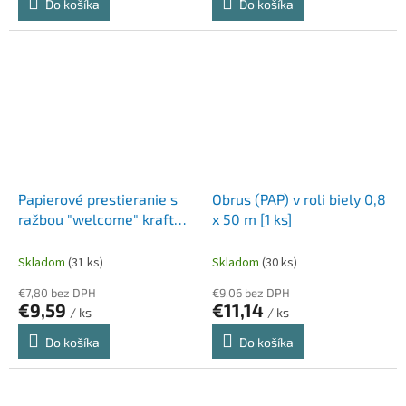
Do košíka
Do košíka
Papierové prestieranie s
Obrus (PAP) v roli biely 0,8
ražbou "welcome" kraft
x 50 m [1 ks]
40 x 30 cm [200 ks]
Skladom
(31 ks)
Skladom
(30 ks)
€7,80 bez DPH
€9,06 bez DPH
€9,59
€11,14
/ ks
/ ks
Do košíka
Do košíka