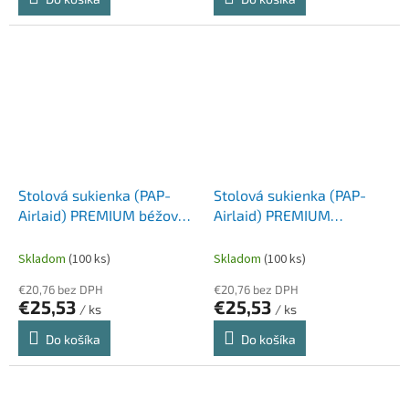
Stolová sukienka (PAP-
Stolová sukienka (PAP-
Airlaid) PREMIUM béžová
Airlaid) PREMIUM
72cm x 4m [1 ks]
tmavomodrá 72cm x 4m [1
ks]
Skladom
(100 ks)
Skladom
(100 ks)
€20,76 bez DPH
€20,76 bez DPH
€25,53
€25,53
/ ks
/ ks
Do košíka
Do košíka