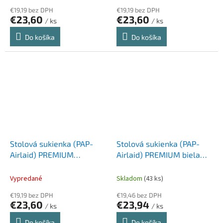
€19,19 bez DPH
€19,19 bez DPH
€23,60
€23,60
/ ks
/ ks
Do košíka
Do košíka
Stolová sukienka (PAP-
Stolová sukienka (PAP-
Airlaid) PREMIUM
Airlaid) PREMIUM biela
žltozelená 72cm x 4m [1
72cm x 4m [1 ks]
ks]
Vypredané
Skladom
(43 ks)
€19,19 bez DPH
€19,46 bez DPH
€23,60
€23,94
/ ks
/ ks
Do košíka
Do košíka