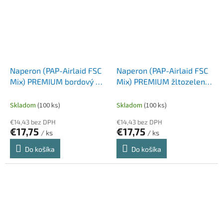
Naperon (PAP-Airlaid FSC
Naperon (PAP-Airlaid FSC
Mix) PREMIUM bordový 80
Mix) PREMIUM žltozelený
x 80 cm [20 ks]
80 x 80 cm [20 ks]
Skladom
(100 ks)
Skladom
(100 ks)
€14,43 bez DPH
€14,43 bez DPH
€17,75
€17,75
/ ks
/ ks
Do košíka
Do košíka