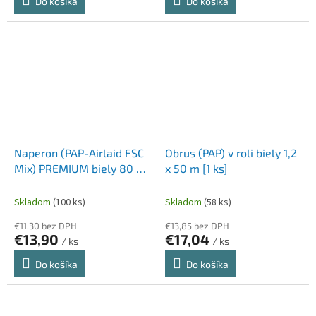
Do košíka
Do košíka
Naperon (PAP-Airlaid FSC
Obrus (PAP) v roli biely 1,2
Mix) PREMIUM biely 80 x
x 50 m [1 ks]
80 cm [20 ks]
Skladom
(100 ks)
Skladom
(58 ks)
€11,30 bez DPH
€13,85 bez DPH
€13,90
€17,04
/ ks
/ ks
Do košíka
Do košíka