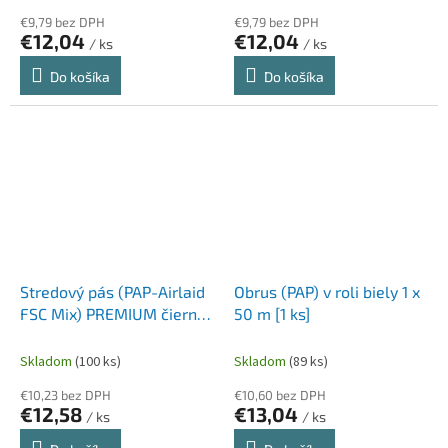
€9,79 bez DPH
€9,79 bez DPH
€12,04
€12,04
/ ks
/ ks
Do košíka
Do košíka
Stredový pás (PAP-Airlaid
Obrus (PAP) v roli biely 1 x
FSC Mix) PREMIUM čierny
50 m [1 ks]
40cm x 24m [1 ks]
Skladom
(100 ks)
Skladom
(89 ks)
€10,23 bez DPH
€10,60 bez DPH
€12,58
€13,04
/ ks
/ ks