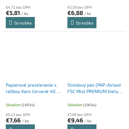
€4,72 bez DPH
€5,59 bez DPH
€5,81
€6,88
/ ks
/ ks
Do košíka
Do košíka
Papierové prestieranie s
Stredový pás (PAP-Airlaid
ražbou Karo červené 40 x
FSC Mix) PREMIUM biely
30 cm [200 ks]
40cm x 24m [1 ks]
Skladom
(100 ks)
Skladom
(100 ks)
€6,23 bez DPH
€7,69 bez DPH
€7,66
€9,46
/ ks
/ ks