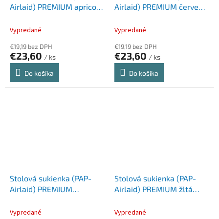
Airlaid) PREMIUM apricot
Airlaid) PREMIUM červená
72cm x 4m [1 ks]
72cm x 4m [1 ks]
Vypredané
Vypredané
€19,19 bez DPH
€19,19 bez DPH
€23,60
€23,60
/ ks
/ ks
Do košíka
Do košíka
Stolová sukienka (PAP-
Stolová sukienka (PAP-
Airlaid) PREMIUM
Airlaid) PREMIUM žltá
tmavozelená 72cm x 4m [1
72cm x 4m [1 ks]
ks]
Vypredané
Vypredané