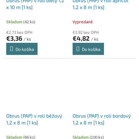
Obrus (PAP) v roli biely 1,2
Obrus (PAP) v roli apricot
x 10 m [1 ks]
1,2 x 8 m [1 ks]
Skladom
(42 ks)
Vypredané
€2,73 bez DPH
€3,92 bez DPH
€3,36
€4,82
/ ks
/ ks
Do košíka
Do košíka
Obrus (PAP) v roli béžový
Obrus (PAP) v roli bordový
1,2 x 8 m [1 ks]
1,2 x 8 m [1 ks]
Skladom
(66 ks)
Skladom
(100 ks)