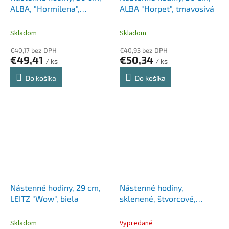
ALBA, "Hormilena",
ALBA "Horpet", tmavosivá
svetlosivá
Skladom
Skladom
€40,17 bez DPH
€40,93 bez DPH
€49,41
€50,34
/ ks
/ ks
Do košíka
Do košíka
Nástenné hodiny, 29 cm,
Nástenné hodiny,
LEITZ "Wow", biela
sklenené, štvorcové,
30x30 cm, LEITZ "Cosy",
pokojná modrá
Skladom
Vypredané