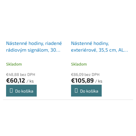
Nástenné hodiny, riadené
Nástenné hodiny,
rádiovým signálom, 30
exteriérové, 35,5 cm, ALBA
cm, ALBA "Hornewrc",
"Horextra", strieborné
strieborná
Skladom
Skladom
€48,88 bez DPH
€86,09 bez DPH
€60,12
€105,89
/ ks
/ ks
Do košíka
Do košíka