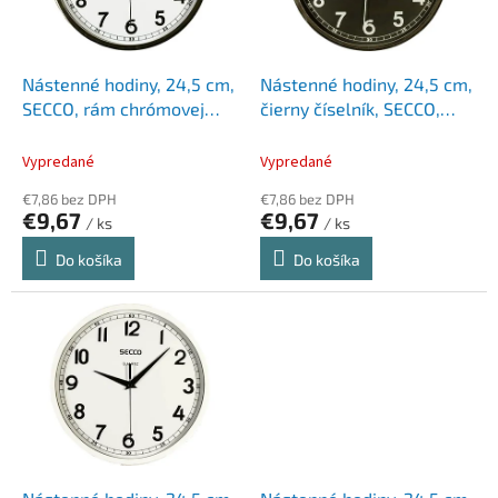
p
k
r
t
o
o
d
Nástenné hodiny, 24,5 cm,
Nástenné hodiny, 24,5 cm,
v
u
SECCO, rám chrómovej
čierny číselník, SECCO,
k
farby
rám chrómovej farby
t
Vypredané
Vypredané
o
€7,86 bez DPH
€7,86 bez DPH
v
€9,67
€9,67
/ ks
/ ks
Do košíka
Do košíka