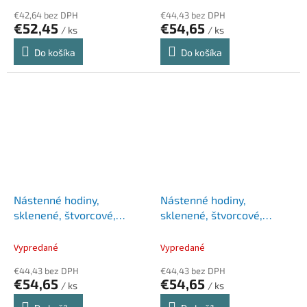
€42,64 bez DPH
€44,43 bez DPH
€52,45
€54,65
/ ks
/ ks
Do košíka
Do košíka
Nástenné hodiny,
Nástenné hodiny,
sklenené, štvorcové,
sklenené, štvorcové,
30x30 cm, LEITZ "Cosy",
30x30 cm, LEITZ "Cosy",
teplá žltá
zamatová sivá
Vypredané
Vypredané
€44,43 bez DPH
€44,43 bez DPH
€54,65
€54,65
/ ks
/ ks