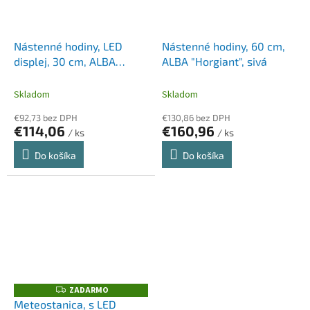
Nástenné hodiny, LED
Nástenné hodiny, 60 cm,
displej, 30 cm, ALBA
ALBA "Horgiant", sivá
"Horled", čierne
Skladom
Skladom
€92,73 bez DPH
€130,86 bez DPH
€114,06
€160,96
/ ks
/ ks
Do košíka
Do košíka
ZADARMO
Z
A
Meteostanica, s LED
D