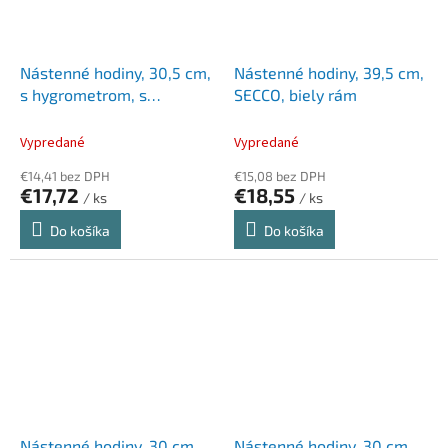
Nástenné hodiny, 30,5 cm,
Nástenné hodiny, 39,5 cm,
s hygrometrom, s
SECCO, biely rám
teplomerom, SECCO,
chrómové
Vypredané
Vypredané
€14,41 bez DPH
€15,08 bez DPH
€17,72
€18,55
/ ks
/ ks
Do košíka
Do košíka
Nástenné hodiny, 30 cm,
Nástenné hodiny, 30 cm,