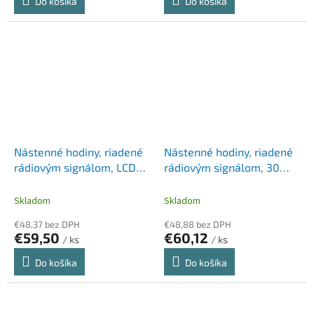
Do košíka
Do košíka
Nástenné hodiny, riadené
Nástenné hodiny, riadené
rádiovým signálom, LCD
rádiovým signálom, 30
displej, 22x20 cm, ALBA
cm, ALBA "Hornewrc",
"Horlcdneo", strieborné
čierna
Skladom
Skladom
€48,37 bez DPH
€48,88 bez DPH
€59,50
€60,12
/ ks
/ ks
Do košíka
Do košíka