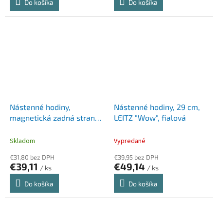
Do košíka
Do košíka
Nástenné hodiny,
Nástenné hodiny, 29 cm,
magnetická zadná strana,
LEITZ "Wow", fialová
25 cm, ALBA "Classic", sivé
Skladom
Vypredané
€31,80 bez DPH
€39,95 bez DPH
€39,11
€49,14
/ ks
/ ks
Do košíka
Do košíka