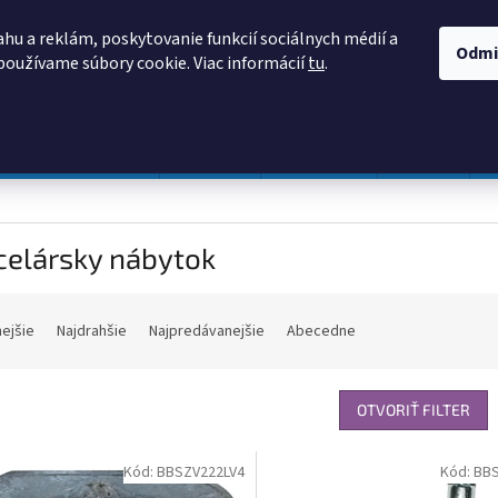
AKO NAKUPOVAŤ
OBCHODNÉ PODMIENKY
PODMIENKY OCHRANY
hu a reklám, poskytovanie funkcií sociálnych médií a
Odmi
používame súbory cookie. Viac informácií
tu
.
HĽADAŤ
Prevádzka a údržba
Nábytok
Centropen
DONAU
celársky nábytok
nejšie
Najdrahšie
Najpredávanejšie
Abecedne
OTVORIŤ FILTER
Kód:
BBSZV222LV4
Kód:
BB