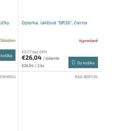
ličky
Opierka, lakťová "BR30", čierna
Skladom
Vypredané
€21,17 bez DPH
 košíka
€26,04
/ balenie
Do košíka
Jednotková
€26,04 / 2 ks
cena:
ZVKAROJ
Kód:
IBXPC61