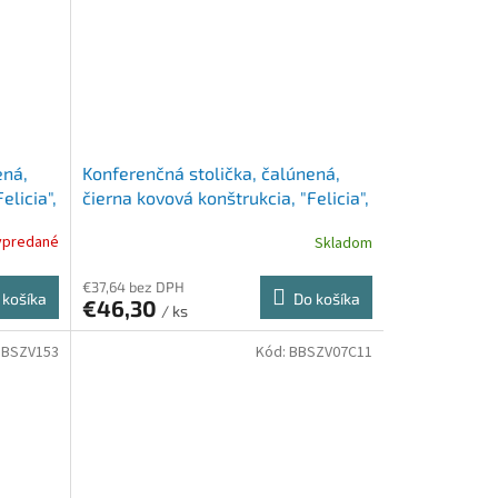
ená,
Konferenčná stolička, čalúnená,
elicia",
čierna kovová konštrukcia, "Felicia",
béžová
ypredané
Skladom
€37,64 bez DPH
 košíka
Do košíka
€46,30
/ ks
BBSZV153
Kód:
BBSZV07C11