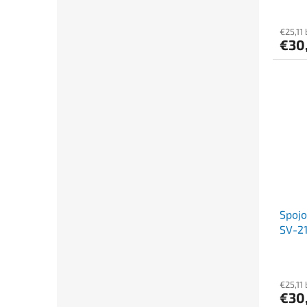
€25,11
€30
Spoj
SV-21
€25,11
€30