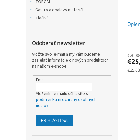
TOPGAL
Gastro a obalový materiál
Tlačivá
Opier
Odoberať newsletter
Vložte svoj e-mail a my Vám budeme
€20,8
zasielať informácie o nových produktoch
€25
na našom e-shope.
Jednot
€25,68
cena:
Email
Vložením e-mailu súhlasíte s
podmienkami ochrany osobných
údajov
PRIHLÁSIŤ SA