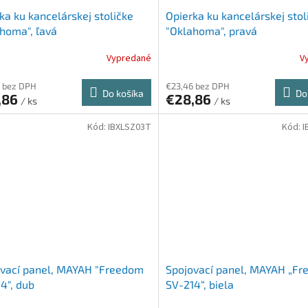
ka ku kancelárskej stoličke
Opierka ku kancelárskej stol
homa", ľavá
"Oklahoma", pravá
Vypredané
V
 bez DPH
€23,46 bez DPH
Do košíka
Do
,86
€28,86
/ ks
/ ks
Kód:
IBXLSZ03T
Kód:
I
ovací panel, MAYAH "Freedom
Spojovací panel, MAYAH „F
4", dub
SV-214“, biela