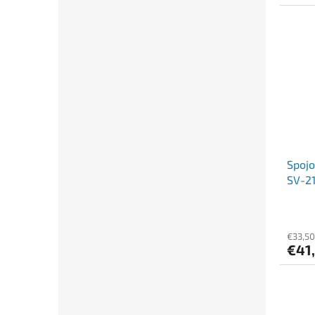
Spoj
SV-21
€33,50
€41