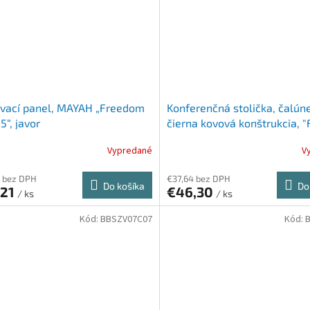
ovací panel, MAYAH „Freedom
Konferenčná stolička, čalún
5“, javor
čierna kovová konštrukcia, "F
červená
Vypredané
V
 bez DPH
€37,64 bez DPH
Do košíka
Do
,21
€46,30
/ ks
/ ks
Kód:
BBSZV07C07
Kód: