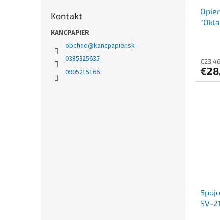
Opier
Kontakt
"Okla
KANCPAPIER
obchod
@
kancpapier.sk
0385325635
€23,46
€28
0905215166
Spoj
SV-21