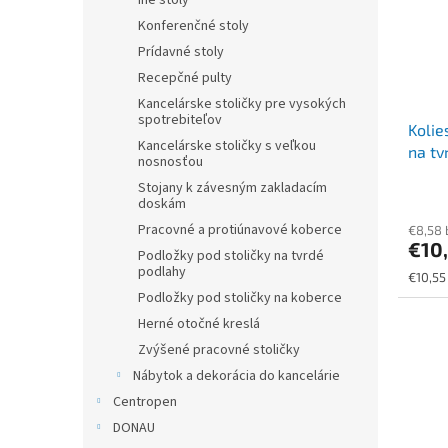
Iné stoly
Konferenčné stoly
Prídavné stoly
Recepčné pulty
Kancelárske stoličky pre vysokých
spotrebiteľov
Kolie
Kancelárske stoličky s veľkou
na tv
nosnosťou
sivé/
Stojany k závesným zakladacím
doskám
Pracovné a protiúnavové koberce
€8,58
€10
Podložky pod stoličky na tvrdé
podlahy
Jednot
€10,55
cena:
Podložky pod stoličky na koberce
Herné otočné kreslá
Zvýšené pracovné stoličky
Nábytok a dekorácia do kancelárie
Centropen
DONAU