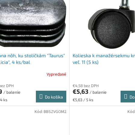
na nôh, ku stoličkám "Taurus"
Kolieska k manažérsekmu kr
icia", 4 ks/bal
veľ. 11 (5 ks)
Vypredané
bez DPH
€4,58 bez DPH
19
€5,63
/ balenie
/ balenie
Do košíka
Do
ková
Jednotková
 4 ks
€5,63 / 5 ks
cena:
Kód:
BBSZVGOM2
Kód