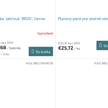
ka, lakt'ová "BR25", čierna
Plynový piest pre otočné sto
Vypredané
8 bez DPH
€20,91 bez DPH
Do
,68
€25,72
/ balenie
/ ks
Do košíka
ková
 / 2 ks
Kód:
BBSZVKAROB
Kód:
BBS