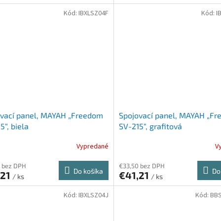
Kód:
IBXLSZ04F
Kód:
I
ovací panel, MAYAH „Freedom
Spojovací panel, MAYAH „F
5“, biela
SV-215“, grafitová
Vypredané
V
 bez DPH
€33,50 bez DPH
Do košíka
Do
,21
€41,21
/ ks
/ ks
Kód:
IBXLSZ04J
Kód:
BB