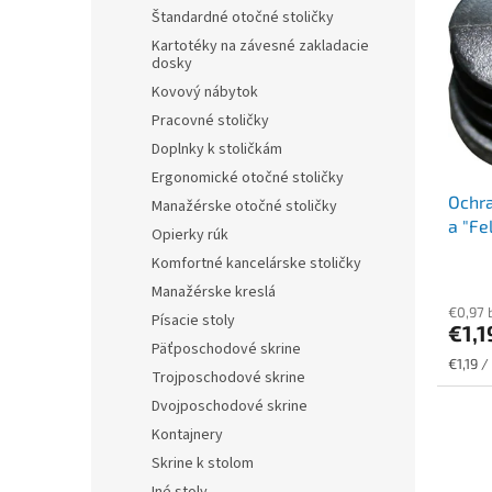
r
p
Štandardné otočné stoličky
o
i
Kartotéky na závesné zakladacie
d
s
dosky
u
p
Kovový nábytok
k
r
t
Pracovné stoličky
o
o
Doplnky k stoličkám
d
v
Ergonomické otočné stoličky
u
Ochra
k
Manažérske otočné stoličky
a "Fel
t
Opierky rúk
o
Komfortné kancelárske stoličky
v
Manažérske kreslá
€0,97 
Písacie stoly
€1,
Päťposchodové skrine
Jednot
€1,19 /
Trojposchodové skrine
cena:
Dvojposchodové skrine
Kontajnery
Skrine k stolom