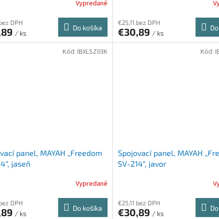
Vypredané
V
 bez DPH
€25,11 bez DPH
Do košíka
Do
,89
€30,89
/ ks
/ ks
Kód:
IBXLSZ03K
Kód:
I
ovací panel, MAYAH „Freedom
Spojovací panel, MAYAH „F
4“, jaseň
SV-214“, javor
Vypredané
V
 bez DPH
€25,11 bez DPH
Do košíka
Do
,89
€30,89
/ ks
/ ks