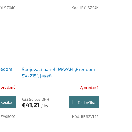
BXLSZ04G
Kód:
IBXLSZ04K
reedom
Spojovací panel, MAYAH „Freedom
SV-215“, jaseň
ypredané
Vypredané
€33,50 bez DPH
 košíka
Do košíka
€41,21
/ ks
SZV09C02
Kód:
BBSZV155