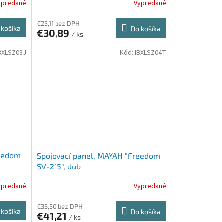
ypredané
Vypredané
€25,11 bez DPH
 košíka
Do košíka
€30,89
/ ks
BXLSZ03J
Kód:
IBXLSZ04T
reedom
Spojovací panel, MAYAH "Freedom
SV-215", dub
ypredané
Vypredané
€33,50 bez DPH
 košíka
Do košíka
€41,21
/ ks