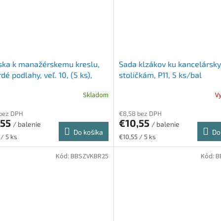
ska k manažérskemu kreslu,
Sada klzákov ku kancelársk
rdé podlahy, veľ. 10, (5 ks),
stoličkám, P11, 5 ks/bal
čierne
Skladom
V
 bez DPH
€8,58 bez DPH
,55
€10,55
/ balenie
/ balenie
Do košíka
Do
ková
Jednotková
 / 5 ks
€10,55 / 5 ks
cena:
Kód:
BBSZVKBR25
Kód:
B