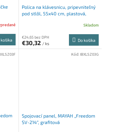
ičke
Polica na klávesnicu, pripevniteľný
pod stlôl, 55x40 cm, plastová,
MAYAH "Freedom SV-61", biela
ypredané
Skladom
€24,65 bez DPH
 košíka
Do košíka
€30,32
/ ks
BXLSZ03F
Kód:
IBXLSZ03G
reedom
Spojovací panel, MAYAH „Freedom
SV-214“, grafitová