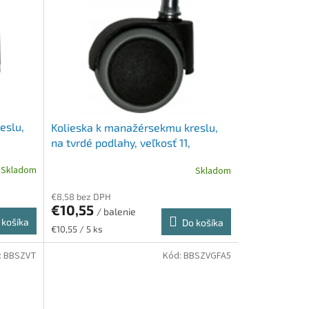
eslu,
Kolieska k manažérsekmu kreslu,
na tvrdé podlahy, veľkosť 11,
(5ks/bal), aj k BBSZV120
Skladom
Skladom
€8,58 bez DPH
€10,55
/ balenie
 košíka
Do košíka
Jednotková
€10,55 / 5 ks
cena:
:
BBSZVT
Kód:
BBSZVGFA5