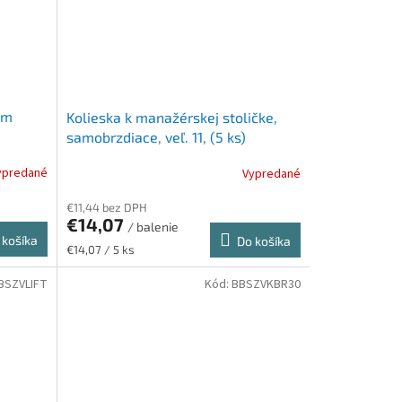
ym
Kolieska k manažérskej stoličke,
samobrzdiace, veľ. 11, (5 ks)
ypredané
Vypredané
€11,44 bez DPH
€14,07
/ balenie
 košíka
Do košíka
Jednotková
€14,07 / 5 ks
cena:
BSZVLIFT
Kód:
BBSZVKBR30