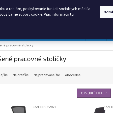
AKO NAKUPOVAŤ
OBCHODNÉ PODMIENKY
PODMIENKY OCHRANY
hu a reklám, poskytovanie funkcií sociálnych médií a
Odmi
používame súbory cookie. Viac informácií
tu
.
HĽADAŤ
Prevádzka a údržba
Nábytok
Centropen
DONAU
ené pracovné stoličky
šené pracovné stoličky
nejšie
Najdrahšie
Najpredávanejšie
Abecedne
OTVORIŤ FILTER
Kód:
BBSZVV69
Kód: