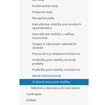
Iné stoly
Konferenčné stoly
Prídavné stoly
Recepčné pulty
Kancelárske stoličky pre vysokých
spotrebiteľov
Kancelárske stoličky s veľkou
nosnosťou
Stojany k závesným zakladacím
doskám
Pracovné a protiúnavové koberce
Podložky pod stoličky na tvrdé
podlahy
Podložky pod stoličky na koberce
Herné otočné kreslá
Zvýšené pracovné stoličky
Nábytok a dekorácia do kancelárie
Centropen
DONAU