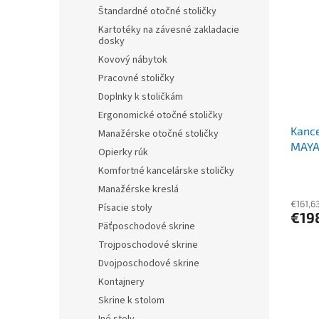
r
p
Štandardné otočné stoličky
o
i
Kartotéky na závesné zakladacie
d
s
dosky
u
p
Kovový nábytok
k
r
t
Pracovné stoličky
o
o
Doplnky k stoličkám
d
v
Ergonomické otočné stoličky
u
Kance
k
Manažérske otočné stoličky
MAYA
t
Opierky rúk
o
Komfortné kancelárske stoličky
v
Manažérske kreslá
€161,6
Písacie stoly
€19
Päťposchodové skrine
Trojposchodové skrine
Dvojposchodové skrine
Kontajnery
Skrine k stolom