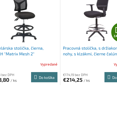
Z
lárska stolička, čierna,
Pracovná stolička, s držiak
H "Matrix Mesh 2"
nohy, s klzákmi, čierne čalún
vystužené operadlo, MAYAH "
Vypredané
V
3 bez DPH
€174,19 bez DPH
Do košíka
Do
8,80
€214,25
/ ks
/ ks
O
v
l
á
d
a