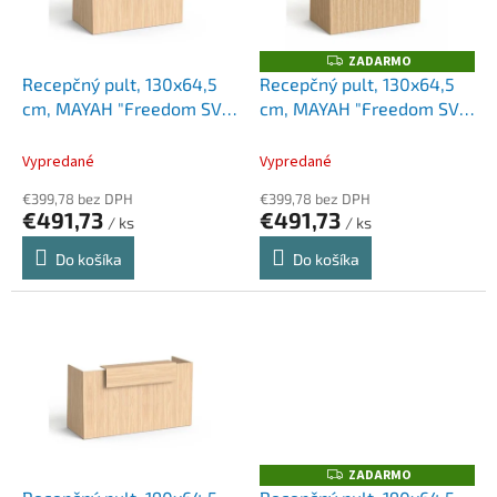
p
k
r
t
o
ZADARMO
Z
o
A
d
Recepčný pult, 130x64,5
Recepčný pult, 130x64,5
D
v
u
cm, MAYAH "Freedom SV-
cm, MAYAH "Freedom SV-
A
R
k
91", dub
91", jaseň
M
t
O
Vypredané
Vypredané
o
€399,78 bez DPH
€399,78 bez DPH
v
€491,73
€491,73
/ ks
/ ks
Do košíka
Do košíka
ZADARMO
Z
A