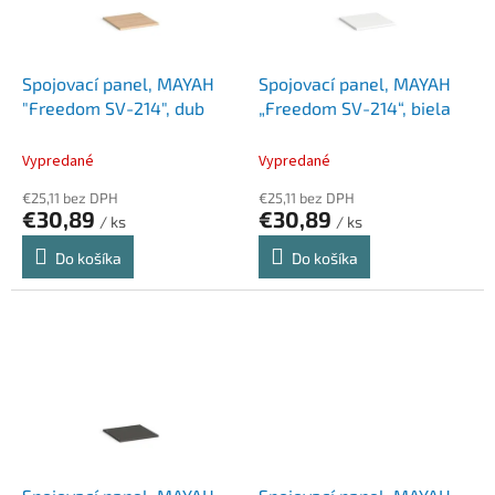
p
k
r
t
o
o
d
Spojovací panel, MAYAH
Spojovací panel, MAYAH
v
u
"Freedom SV-214", dub
„Freedom SV-214“, biela
k
t
Vypredané
Vypredané
o
€25,11 bez DPH
€25,11 bez DPH
v
€30,89
€30,89
/ ks
/ ks
Do košíka
Do košíka