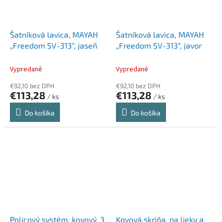
Šatníková lavica, MAYAH
Šatníková lavica, MAYAH
„Freedom SV-313“, jaseň
„Freedom SV-313“, javor
Vypredané
Vypredané
€92,10 bez DPH
€92,10 bez DPH
€113,28
€113,28
/ ks
/ ks
Do košíka
Do košíka
Policový systém, kovový, 3
Kovová skriňa, na lieky a