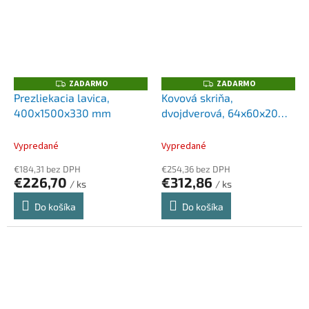
ZADARMO
ZADARMO
Z
Z
A
A
Prezliekacia lavica,
Kovová skriňa,
D
D
400x1500x330 mm
dvojdverová, 64x60x20
A
A
R
R
cm, 1 polica, sivá
M
M
O
O
Vypredané
Vypredané
€184,31 bez DPH
€254,36 bez DPH
€226,70
€312,86
/ ks
/ ks
Do košíka
Do košíka