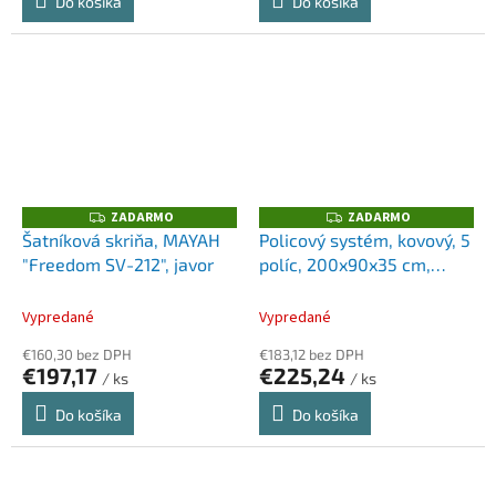
Do košíka
Do košíka
ZADARMO
ZADARMO
Z
Z
A
A
Šatníková skriňa, MAYAH
Policový systém, kovový, 5
D
D
"Freedom SV-212", javor
políc, 200x90x35 cm,
A
A
R
R
ALBA
M
M
O
O
Vypredané
Vypredané
€160,30 bez DPH
€183,12 bez DPH
€197,17
€225,24
/ ks
/ ks
Do košíka
Do košíka