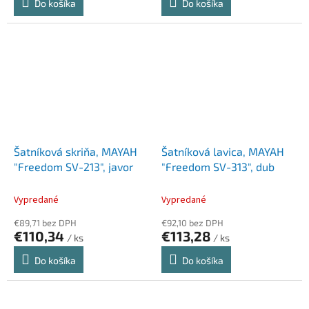
Do košíka
Do košíka
Šatníková skriňa, MAYAH
Šatníková lavica, MAYAH
"Freedom SV-213", javor
"Freedom SV-313", dub
Vypredané
Vypredané
€89,71 bez DPH
€92,10 bez DPH
€110,34
€113,28
/ ks
/ ks
Do košíka
Do košíka