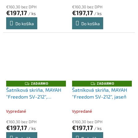
€160,30 bez DPH
€160,30 bez DPH
€197,17
€197,17
/ ks
/ ks
Do košíka
Do košíka
ZADARMO
ZADARMO
Z
Z
A
A
Šatníková skriňa, MAYAH
Šatníková skriňa, MAYAH
D
D
"Freedom SV-212",
"Freedom SV-212", jaseň
A
A
R
R
grafitová
M
M
O
O
Vypredané
Vypredané
€160,30 bez DPH
€160,30 bez DPH
€197,17
€197,17
/ ks
/ ks