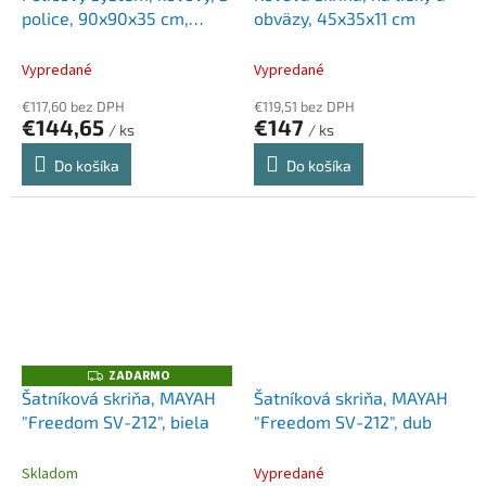
police, 90x90x35 cm,
obväzy, 45x35x11 cm
ALBA
Vypredané
Vypredané
€117,60 bez DPH
€119,51 bez DPH
€144,65
€147
/ ks
/ ks
Do košíka
Do košíka
ZADARMO
Z
A
Šatníková skriňa, MAYAH
Šatníková skriňa, MAYAH
D
"Freedom SV-212", biela
"Freedom SV-212", dub
A
R
M
O
Skladom
Vypredané