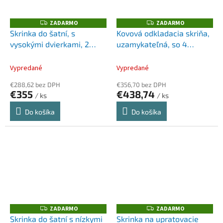
ZADARMO
ZADARMO
Z
Z
A
A
Skrinka do šatní, s
Kovová odkladacia skriňa,
D
D
vysokými dvierkami, 2
uzamykateľná, so 4
A
A
R
R
priečinky
priehradkami
M
M
O
O
Vypredané
Vypredané
€288,62 bez DPH
€356,70 bez DPH
€355
€438,74
/ ks
/ ks
Do košíka
Do košíka
ZADARMO
ZADARMO
Z
Z
A
A
Skrinka do šatní s nízkymi
Skrinka na upratovacie
D
D