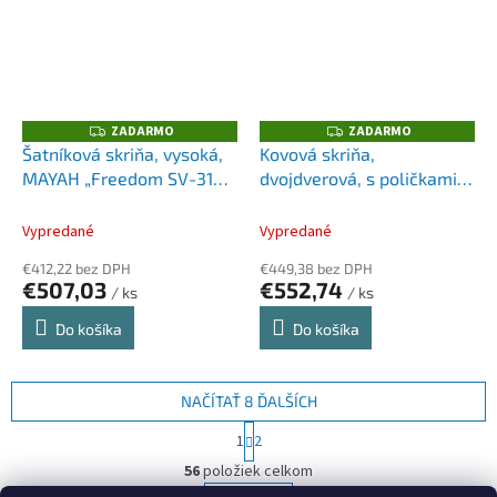
ZADARMO
ZADARMO
Z
Z
A
A
Šatníková skriňa, vysoká,
Kovová skriňa,
D
D
MAYAH „Freedom SV-310“,
dvojdverová, s poličkami,
A
A
R
R
grafitová
MAYAH, sivá
M
M
O
O
Vypredané
Vypredané
€412,22 bez DPH
€449,38 bez DPH
€507,03
€552,74
/ ks
/ ks
Do košíka
Do košíka
NAČÍTAŤ 8 ĎALŠÍCH
S
1
2
t
O
r
56
položiek celkom
v
á