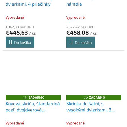
dvierkami, 4 priečinky
náradie
A
A
R
R
M
M
O
O
Vypredané
Vypredané
€362,30 bez DPH
€372,42 bez DPH
€445,63
€458,08
/ ks
/ ks
Do košíka
Do košíka
ZADARMO
ZADARMO
Z
Z
A
A
Kovová skriňa, štandardná
Skrinka do šatní, s
D
D
oceľ, dvojdverová,
vysokými dvierkami, 3
A
A
R
R
115x80x40 cm, 2 police,
priečinky
M
M
O
O
svetlosivá
Vypredané
Vypredané