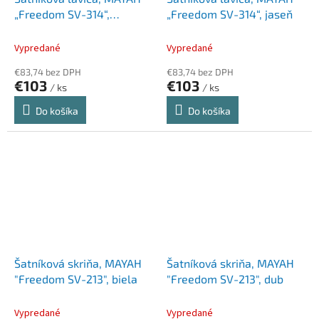
„Freedom SV-314“,
„Freedom SV-314“, jaseň
grafitová
Vypredané
Vypredané
€83,74 bez DPH
€83,74 bez DPH
€103
€103
/ ks
/ ks
Do košíka
Do košíka
Šatníková skriňa, MAYAH
Šatníková skriňa, MAYAH
"Freedom SV-213", biela
"Freedom SV-213", dub
Vypredané
Vypredané