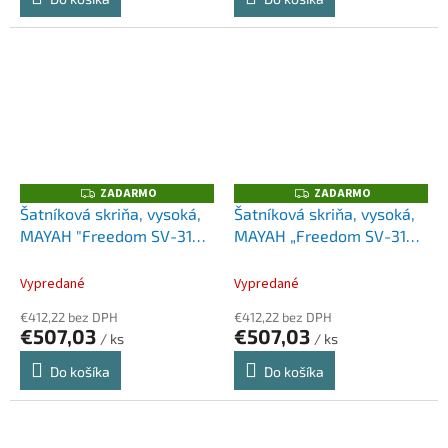
ZADARMO
ZADARMO
Z
Z
A
A
Šatníková skriňa, vysoká,
Šatníková skriňa, vysoká,
D
D
MAYAH "Freedom SV-310",
MAYAH „Freedom SV-310“,
A
A
R
R
javor
biela
M
M
O
O
Vypredané
Vypredané
€412,22 bez DPH
€412,22 bez DPH
€507,03
€507,03
/ ks
/ ks
Do košíka
Do košíka