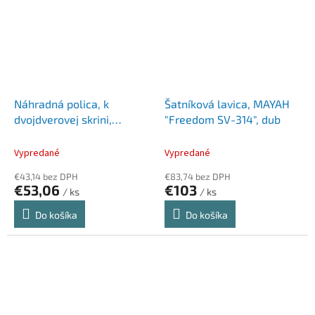
Náhradná polica, k
Šatníková lavica, MAYAH
dvojdverovej skrini,
"Freedom SV-314", dub
MAYAH, šedá
Vypredané
Vypredané
€43,14 bez DPH
€83,74 bez DPH
€53,06
€103
/ ks
/ ks
Do košíka
Do košíka