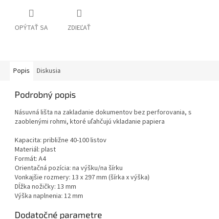
OPÝTAŤ SA
ZDIEĽAŤ
Popis
Diskusia
Podrobný popis
Násuvná lišta na zakladanie dokumentov bez perforovania, s
zaoblenými rohmi, ktoré uľahčujú vkladanie papiera
Kapacita: približne 40-100 listov
Materiál: plast
Formát: A4
Orientačná pozícia: na výšku/na šírku
Vonkajšie rozmery: 13 x 297 mm (šírka x výška)
Dĺžka nožičky: 13 mm
Výška naplnenia: 12 mm
Dodatočné parametre