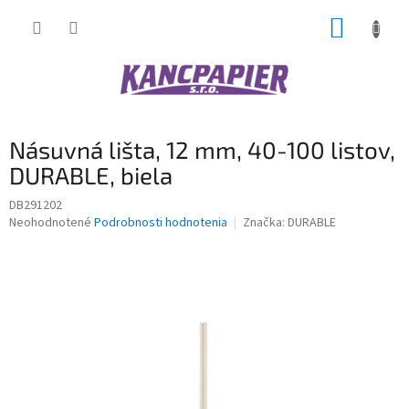
Prejsť
NÁKUP
na
obsah
KOŠÍK
Násuvná lišta, 12 mm, 40-100 listov,
DURABLE, biela
DB291202
Priemerné
Neohodnotené
Podrobnosti hodnotenia
Značka:
DURABLE
hodnotenie
produktu
je
0,0
z
5
hviezdičiek.