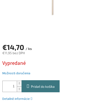
€14,70
/ ks
€11,95 bez DPH
Jednotková
Vypredané
cena:
Možnosti doručenia
Pridať do košíka
Detailné informácie