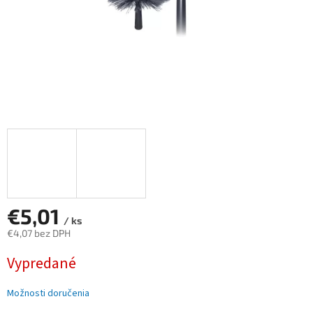
€5,01
/ ks
€4,07 bez DPH
Jednotková
Vypredané
cena:
Možnosti doručenia