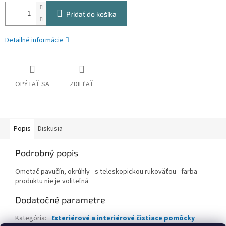
Pridať do košíka
Detailné informácie
OPÝTAŤ SA
ZDIEĽAŤ
Popis
Diskusia
Podrobný popis
Ometač pavučín, okrúhly - s teleskopickou rukoväťou - farba
produktu nie je voliteľná
Dodatočné parametre
Kategória
:
Exteriérové a interiérové čistiace pomôcky