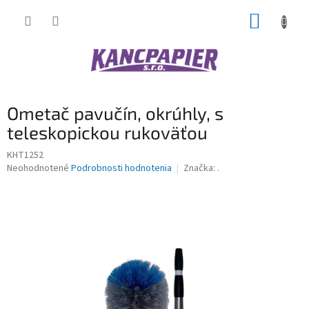
Prejsť
NÁKUP
na
obsah
KOŠÍK
Ometač pavučín, okrúhly, s
teleskopickou rukoväťou
KHT1252
Priemerné
Neohodnotené
Podrobnosti hodnotenia
Značka:
.
hodnotenie
produktu
je
0,0
z
5
hviezdičiek.