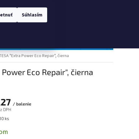
 OSOBNÝCH ÚDAJOV
Prihlásenie
etnuť
Súhlasím
NÁKUPNÝ
Prázdny košík
KOŠÍK
TOPGAL
Gastro a obalový materiál
Tlačivá
Obchodné po
ESA "Extra Power Eco Repair", čierna
Power Eco Repair", čierna
,27
/ balenie
ez DPH
ová
10 ks
dom