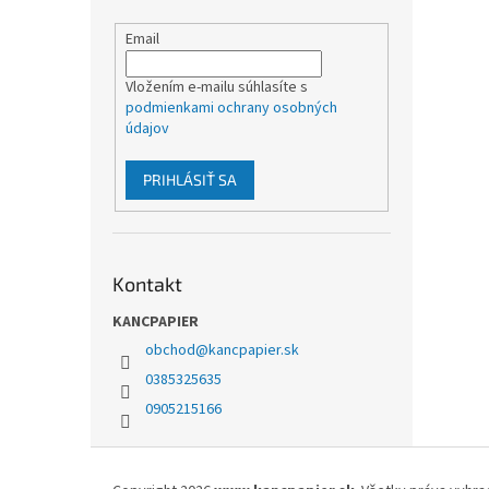
Email
Vložením e-mailu súhlasíte s
podmienkami ochrany osobných
údajov
PRIHLÁSIŤ SA
Kontakt
KANCPAPIER
obchod
@
kancpapier.sk
0385325635
0905215166
Z
á