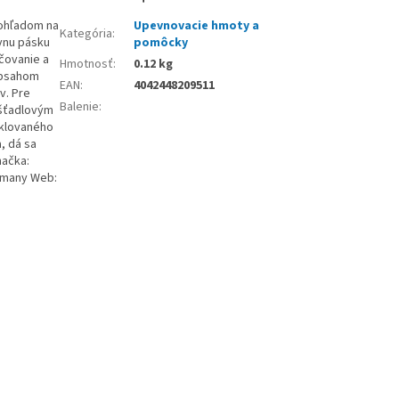
 ohľadom na
Upevnovacie hmoty a
Kategória
:
ívnu pásku
pomôcky
čovanie a
Hmotnosť
:
0.12 kg
obsahom
EAN
:
4042448209511
v. Pre
Balenie
:
úšťadlovým
yklovaného
, dá sa
načka:
ermany Web: