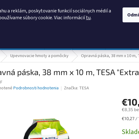
AKO NAKUPOVAŤ
OBCHODNÉ PODMIENKY
PODMIENKY OCHRANY
hu a reklám, poskytovanie funkcií sociálnych médií a
Odmi
používame súbory cookie. Viac informácií
tu
.
HĽADAŤ
Prevádzka a údržba
Nábytok
Centropen
DONAU
Upevnovacie hmoty a pomôcky
Opravná páska, 38 mm x 10 m, T
vná páska, 38 mm x 10 m, TESA "Extra 
1F
né
notené
Podrobnosti hodnotenia
Značka:
TESA
nie
€10
u
€8,35 b
Jednotk
€10,27 / 
cena:
iek.
Skla