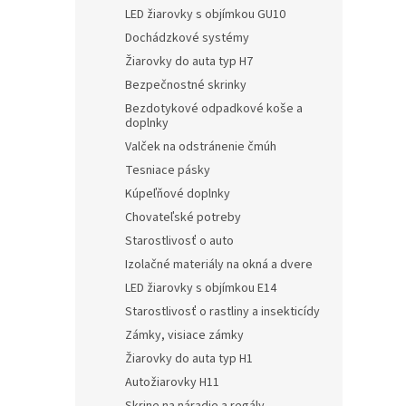
LED žiarovky s objímkou GU10
Dochádzkové systémy
Žiarovky do auta typ H7
Bezpečnostné skrinky
Bezdotykové odpadkové koše a
doplnky
Valček na odstránenie čmúh
Tesniace pásky
Kúpeľňové doplnky
Chovateľské potreby
Starostlivosť o auto
Izolačné materiály na okná a dvere
LED žiarovky s objímkou E14
Starostlivosť o rastliny a insekticídy
Zámky, visiace zámky
Žiarovky do auta typ H1
Autožiarovky H11