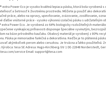
® extra Power Eco je vysoko kvalitná lepiaca páska, ktorá bola vyrobená s
ateľnosť a šetrnosť k životnému prostrediu. Môžete ju použiť ako dekorat
ručné práce, alebo na opravy, upevňovanie, zväzovanie, zosilňovanie, ozna
é ďalšie vnútorné práce - vysoko výkonnú izolačnú pásku s udržateľným 
® extra Power Eco. Je vyrobená zo 64% biologicky rozložiteľných materiálo
zpečenie vynikajúcej priľnavosti disponuje špeciálne vyvinutým, bezrozp
dlom na báze prírodného kaučuku. Obalový materiál je vyrobený z 80% rec
ónu. Páska je mimoriadne funkčná a dekoratívna. Keďže je to plátenná páska
sovať akýmkoľvek perom alebo ceruzkou. Je trvácna a ľahko použiteľná. Z
 Výrobca: tesa SE Adresa: Hugo-Kirchberg-Str 1 DE-22848 Norderstedt, G
tesa.com/service Email: support@tesa.com