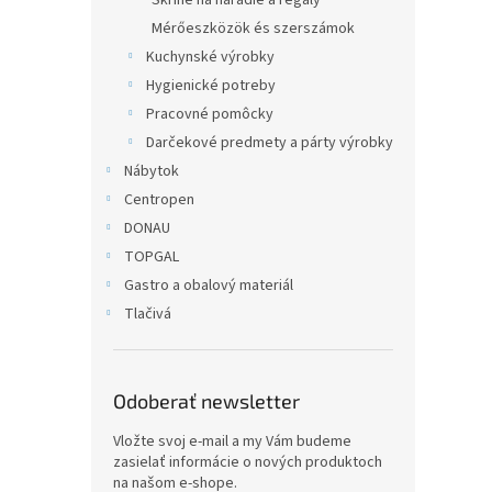
Skrine na náradie a regály
Mérőeszközök és szerszámok
Kuchynské výrobky
Hygienické potreby
Pracovné pomôcky
Darčekové predmety a párty výrobky
Nábytok
Centropen
DONAU
TOPGAL
Gastro a obalový materiál
Tlačivá
Odoberať newsletter
Vložte svoj e-mail a my Vám budeme
zasielať informácie o nových produktoch
na našom e-shope.