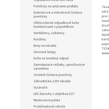
Odpadkové koše bez veka
Pomôcky na umývanie podlahy
Tesa
udrž
Exteriérové a interiérové čistiace
pre 
pomôcky
mnoh
Ohňovzdorné odpadkové koše
tesa
kombinované s popolníkom
zabe
Ventilátory, radiatory
lepi
kart
Kordóny
popi
Boxy na náradie
TESA
Servisné lampy
www.
Koše na triedený odpad
Samolepiace vešiaky, upevňovacie
zariadenia
Ostatné čistiace pomôcky
Záhradnícke a DIY náradie
Vysávače
LED žiarovky s objímkou E27
Maskovacia páska
Protišmykové rohože