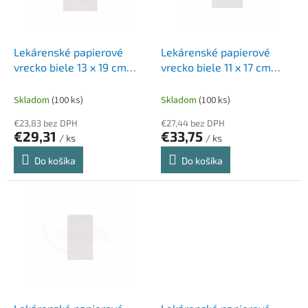
p
k
r
t
o
o
d
Lekárenské papierové
Lekárenské papierové
v
u
vrecko biele 13 x 19 cm
vrecko biele 11 x 17 cm
k
[2000 ks]
[3000 ks]
t
Skladom
(100 ks)
Skladom
(100 ks)
o
€23,83 bez DPH
€27,44 bez DPH
v
€29,31
€33,75
/ ks
/ ks
Do košíka
Do košíka