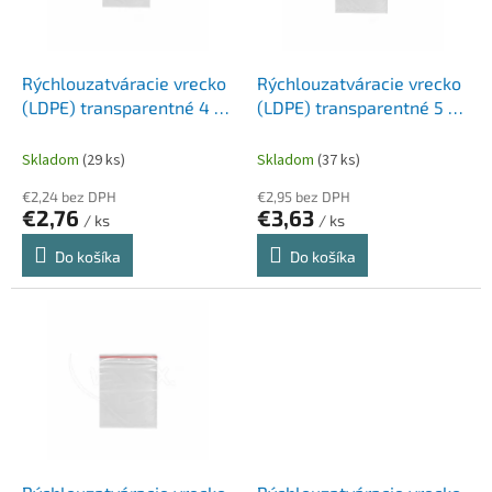
p
k
r
t
o
o
d
Rýchlouzatváracie vrecko
Rýchlouzatváracie vrecko
v
u
(LDPE) transparentné 4 x
(LDPE) transparentné 5 x 7
k
6 cm [10 x 100 ks]
cm [10 x 100 ks]
t
Skladom
(29 ks)
Skladom
(37 ks)
o
€2,24 bez DPH
€2,95 bez DPH
v
€2,76
€3,63
/ ks
/ ks
Do košíka
Do košíka